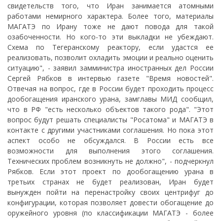
свидетельств того, что Иран занимается атомными
работами немирного характера. Более того, материалы
МАГАТЭ по Ирану тоже не дают повода для такой
озабоченности. Но кого-то эти выкладки не убеждают.
Схема по Тегеранскому реактору, если удастся ее
реализовать, позволит охладить эмоции и реально оценить
ситуацию", - заявил замминистра иностранных дел России
Сергей Рябков в интервью газете "Время новостей".
Отвечая на вопрос, где в России будет проходить процесс
дообогащения иранского урана, замглавы МИД сообщил,
что в РФ "есть несколько объектов такого рода". "Этот
вопрос будут решать специалисты "Росатома" и МАГАТЭ в
контакте с другими участниками соглашения. Но пока этот
аспект особо не обсуждался. В России есть все
возможности для выполнения этого соглашения.
Технических проблем возникнуть не должно", - подчеркнул
Рябков. Если этот проект по дообогащению урана в
третьих странах не будет реализован, Иран будет
вынужден пойти на перенастройку своих центрифуг до
конфигурации, которая позволяет довести обогащение до
оружейного уровня (по классификации МАГАТЭ - более