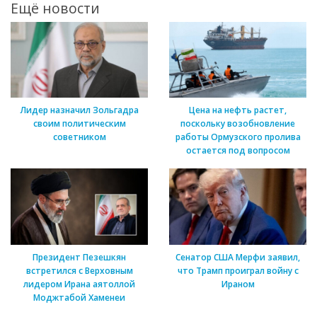
Ещё новости
Лидер назначил Зольгадра
Цена на нефть растет,
своим политическим
поскольку возобновление
советником
работы Ормузского пролива
остается под вопросом
Президент Пезешкян
Сенатор США Мерфи заявил,
встретился с Верховным
что Трамп проиграл войну с
лидером Ирана аятоллой
Ираном
Моджтабой Хаменеи