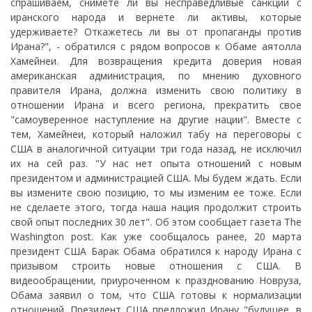
спрашиваем, снимете ли вы несправедливые санкции с
иранского народа и вернете ли активы, которые
удерживаете? Откажетесь ли вы от пропаганды против
Ирана?", - обратился с рядом вопросов к Обаме аятолла
Хамейнеи. Для возвращения кредита доверия новая
американская администрация, по мнению духовного
правителя Ирана, должна изменить свою политику в
отношении Ирана и всего региона, прекратить свое
"самоуверенное наступление на другие нации". Вместе с
тем, Хамейнеи, который наложил табу на переговоры с
США в аналогичной ситуации три года назад, не исключил
их на сей раз. "У нас нет опыта отношений с новым
президентом и администрацией США. Мы будем ждать. Если
вы измените свою позицию, то мы изменим ее тоже. Если
не сделаете этого, тогда наша нация продолжит строить
свой опыт последних 30 лет". Об этом сообщает газета The
Washington post. Как уже сообщалось ранее, 20 марта
президент США Барак Обама обратился к народу Ирана с
призывом строить новые отношения с США. В
видеообращении, приуроченном к празднованию Новруза,
Обама заявил о том, что США готовы к нормализации
отношений. Президент США предложил Ирану "будущее, в