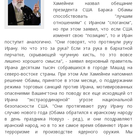
Хамейнеи назвал обещание
президента США Барака Обамы
способствовать "лучшим
отношениям" с Ираном "слоганом",
но при этом заявил, что если США
изменят свою "позицию", то и Иран
поступит аналогично. "Они говорят, что протянули руку
Ирану. Но что это за рука? Если эта рука в бархатной
перчатке, скрывающей чугунную кисть, то это вовсе
лишено хорошего смысла", - заявил верховный правитель
Ирана десяткам тысяч собравшихся в городе Машад на
северо-востоке страны. При этом Али Хамейнеи напомнил
решение Обамы, принятое в этом месяце, о поддержании
режима торговых санкций против Ирана, мотивированных
опасениями Вашингтона по поводу все еще исходящей от
Ирана "экстраординарной" угрозе национальной
безопасности США. "Они протягивают руку Ирану по
случаю нового года (Обама обратился к иранскому народу
в день праздника Новруз - ред.), и они поздравляют
иранский народ, но в то же самое время обвиняют Иран в
терроризме и производстве ядерного оружия. Мы