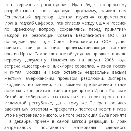
есть серьезные расхождения. Иран будет по-прежнему
разрабатывать свою ядерную программу, заявил нам
Генеральный директор Центра изучения современного
Ирана Раджаб Сафаров. Разногласия между США и Россией
по иранскому вопросу сохранялись перед принятием
каждой из резолюций Совета Безопасности ООН. За
последние два года Совет Безопасности ООН успел
принять три резолюции, предусматривающие санкции
против Ирана. Самое сложное обсуждение предшествовало
первому документу. Намеченная на август 2006 года
встреча «Шестерки» в Нью-Йорке сорвалась – из-за России
и Китая. Москва и Пекин остались недовольны весьма
жестким американским проектом резолюции. Эксперты
сходились во мнении, что камнем преткновения стали
возможные энергетические санкции против Ирана. Россия и
Китай не собирались отказываться от своих проектов в
Исламской республике, да к тому же Тегеран грозился
адекватным ответом – прекратить поставки нефти и газа.
Это не устраивало никого. В итоге резолюция была принята
– в декабре, причем в самой мягкой редакции. В Иран
запрещалось поставлять материалы «двойного