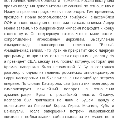
постоянных членов Совбеза и Германия, Россия выступила
против введения дополнительных санкций по отношению к
Ирану и призвала продолжить переговоры. Тем временем,
президент Ирана воспользовался трибуной Генассамблеи
ООН и вновь выступил с гневными высказываниями. Лидер
Ирана заявил, что американская империя подходит к концу
своего пути. Он подчеркнул также, что в мире растет
сопротивление агрессивным державам. Выступление
Ахмадинежада транслировал телеканал "Вести".
Ахмадинежад заявил, что Иран не прекратит свою ядерную
программу, но при этом останется открытым к диалогу. Ну
а президент США, между тем, провел встречу, которая для
Кремля наверняка была неприятной. У Буша состоялся
разговор с одним из главных российских оппозиционеров
Гарри Каспаровым. Он был приглашен на подобную встречу
впервые. По словам Каспарова, сам факт этих переговоров
символизирует важнейший поворот в отношении
администрации Буша к российской власти. Отмечу,
Каспаров был приглашен на ланч с Бушем наряду с
политиками из Северной Кореи, Сирии, Мьянмы, Кубы и
Венесуэлы. После завершения встречи американский
президент поблагодарил собравшихся за их мужество в