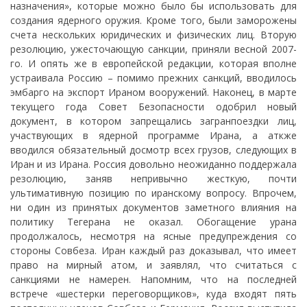
назначения», которые можно было бы использовать для
создания ядерного оружия. Кроме того, были заморожены
счета нескольких юридических и физических лиц. Вторую
резолюцию, ужесточающую санкции, приняли весной 2007-
го. И опять же в европейской редакции, которая вполне
устраивала Россию – помимо прежних санкций, вводилось
эмбарго на экспорт Ираном вооружений. Наконец, в марте
текущего года Совет Безопасности одобрил новый
документ, в котором запрещались загранпоездки лиц,
участвующих в ядерной программе Ирана, а аткже
вводился обязательный досмотр всех грузов, следующих в
Иран и из Ирана. Россия довольно неожиданно поддержала
резолюцию, заняв непривычно жесткую, почти
ультимативную позицию по иранскому вопросу. Впрочем,
ни один из принятых документов заметного влияния на
политику Тегерана не оказал. Обогащение урана
продолжалось, несмотря на ясные предупреждения со
стороны Совбеза. Иран каждый раз доказывал, что имеет
право на мирный атом, и заявлял, что считаться с
санкциями не намерен. Напомним, что на последней
встрече «шестерки переговорщиков», куда входят пять