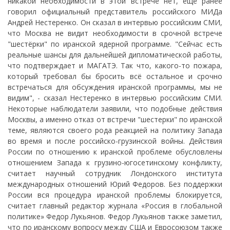
никакой необходимости в этой встрече нет, еще ранее
говорил официальный представитель российского МИДа
Андрей Нестеренко. Он сказал в интервью российским СМИ,
что Москва не видит необходимости в срочной встрече
"шестёрки" по иранской ядерной программе. "Сейчас есть
реальные шансы для дальнейшей дипломатической работы,
что подтверждает и МАГАТЭ. Так что, какого-то пожара,
который требовал бы бросить всё остальное и срочно
встречаться для обсуждения иранской программы, мы не
видим", - сказал Нестеренко в интервью российским СМИ.
Некоторые наблюдатели заявили, что подобные действия
Москвы, а именно отказ от встречи "шестерки" по иранской
теме, являются своего рода реакцией на политику Запада
во время и после российско-грузинской войны. Действия
России по отношению к иранской проблеме обусловлены
отношением Запада к грузино-югосетинскому конфликту,
считает научный сотрудник Лондонского института
международных отношений Юрий Федоров. Без поддержки
России вся процедура иранской проблемы блокируется,
считает главный редактор журнала «Россия в глобальной
политике» Федор Лукьянов. Федор Лукьянов также заметил,
что по иранскому вопросу между США и Евросоюзом также