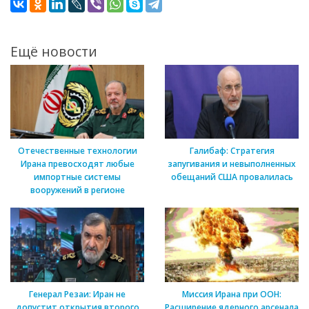
Ещё новости
Отечественные технологии
Галибаф: Стратегия
Ирана превосходят любые
запугивания и невыполненных
импортные системы
обещаний США провалилась
вооружений в регионе
Генерал Резаи: Иран не
Миссия Ирана при ООН:
допустит открытия второго
Расширение ядерного арсенала