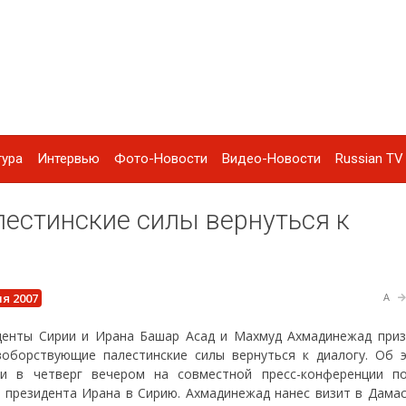
тура
Интервью
Фото-Новости
Видео-Новости
Russian TV 
лестинские силы вернуться к
я 2007
A
денты Сирии и Ирана Башар Асад и Махмуд Ахмадинежад приз
воборствующие палестинские силы вернуться к диалогу. Об 
ли в четверг вечером на совместной пресс-конференции п
 президента Ирана в Сирию. Ахмадинежад нанес визит в Дамас