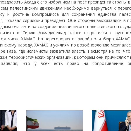
поздравить Асада с его избранием на пост президента страны 
"Всем палестинским движениям необходимо вернуться к перег
ссу и достичь компромисса для сохранения единства палес
", - сказал сирийский президент. Обе стороны высказались в 
дным очагам и за создание независимого палестинского госуда
визита в Сирию Ахмадинежад также встретился с руково
 том числе ХАМАС. На переговорах с главой политбюро ХАМАС
инскому народу, ХАМАС и усилиям по возобновлению межпалес
ре Газа, где исламисты захватили власть. Несмотря на то, чт
жке террористических организаций, к которым они причисляют 
заявляя, что у всех есть право на сопротивление окк