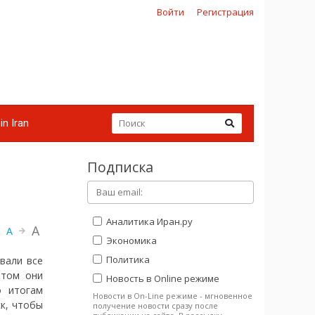
Войти
Регистрация
in Iran
Подписка
Аналитика Иран.ру
A
A
Экономика
Политика
вали все
этом они
Новость в Online режиме
о итогам
Новости в On-Line режиме - мгновенное
к, чтобы
получение новости сразу после