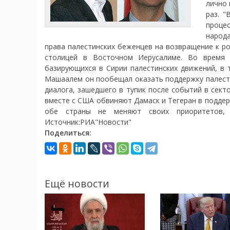
лично 
раз. 
проце
народа
права палестинских беженцев на возвращение к ро
столицей в Восточном Иерусалиме. Во время 
базирующихся в Сирии палестинских движений, в
Машаалем он пообещал оказать поддержку палест
диалога, зашедшего в тупик после событий в секто
вместе с США обвиняют Дамаск и Тегеран в поддер
обе страны не меняют своих приоритетов, 
Источник:РИА"Новости"
Поделиться:
Ещё новости