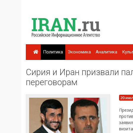
Политика
Экономика
Аналитика
Куль
Сирия и Иран призвали па
переговорам
20 июл
Прези
проти
заяви
визита