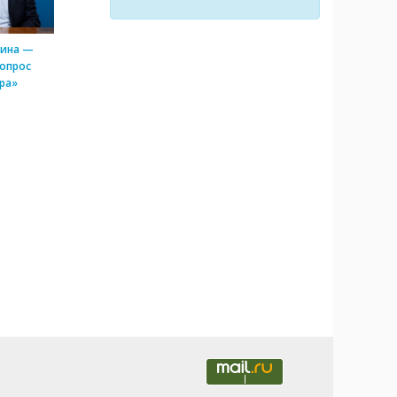
тина —
опрос
ра»