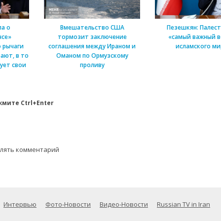
а о
Вмешательство США
Пезешкян: Палес
нсе»
тормозит заключение
«самый важный в
 рычаги
соглашения между Ираном и
исламского ми
ают, в то
Оманом по Ормузскому
ует свои
проливу
мите Ctrl+Enter
влять комментарий
Интервью
Фото-Новости
Видео-Новости
Russian TV in Iran