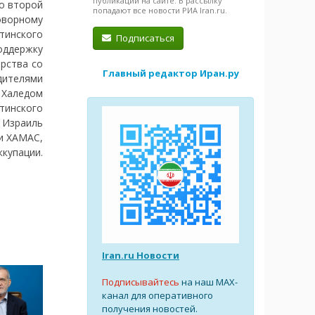
публикации на сайте. В рассылку
во второй
попадают все новости РИА Iran.ru.
оворному
тинского
Подписаться
поддержку
рства со
Главный редактор Иран.ру
дителями
 Халедом
тинского
о Израиль
и ХАМАС,
упации.
Iran.ru Новости
Подписывайтесь
на наш MAX-
канал для оперативного
получения новостей.