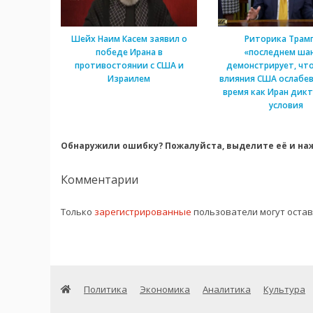
Шейх Наим Касем заявил о
Риторика Трамп
победе Ирана в
«последнем ша
противостоянии с США и
демонстрирует, что
Израилем
влияния США ослабев
время как Иран дикт
условия
Обнаружили ошибку? Пожалуйста, выделите её и наж
Комментарии
Только
зарегистрированные
пользователи могут оста
Политика
Экономика
Аналитика
Культура