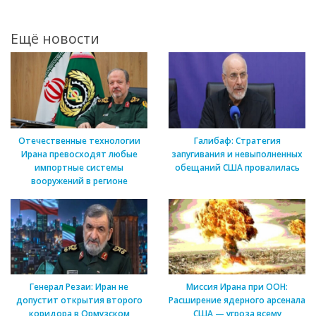
Ещё новости
Отечественные технологии
Галибаф: Стратегия
Ирана превосходят любые
запугивания и невыполненных
импортные системы
обещаний США провалилась
вооружений в регионе
Генерал Резаи: Иран не
Миссия Ирана при ООН:
допустит открытия второго
Расширение ядерного арсенала
коридора в Ормузском
США — угроза всему