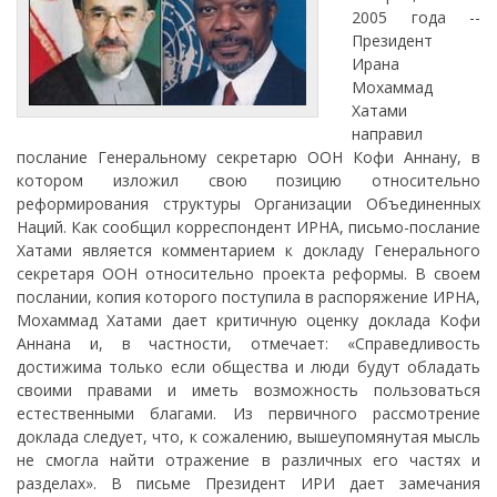
2005 года --
Президент
Ирана
Мохаммад
Хатами
направил
послание Генеральному секретарю ООН Кофи Аннану, в
котором изложил свою позицию относительно
реформирования структуры Организации Объединенных
Наций. Как сообщил корреспондент ИРНА, письмо-послание
Хатами является комментарием к докладу Генерального
секретаря ООН относительно проекта реформы. В своем
послании, копия которого поступила в распоряжение ИРНА,
Мохаммад Хатами дает критичную оценку доклада Кофи
Аннана и, в частности, отмечает: «Справедливость
достижима только если общества и люди будут обладать
своими правами и иметь возможность пользоваться
естественными благами. Из первичного рассмотрение
доклада следует, что, к сожалению, вышеупомянутая мысль
не смогла найти отражение в различных его частях и
разделах». В письме Президент ИРИ дает замечания