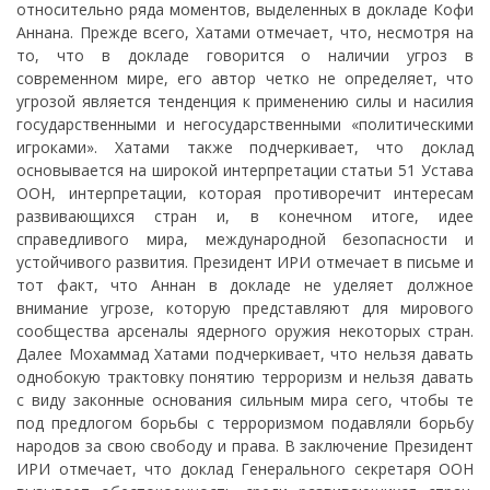
относительно ряда моментов, выделенных в докладе Кофи
Аннана. Прежде всего, Хатами отмечает, что, несмотря на
то, что в докладе говорится о наличии угроз в
современном мире, его автор четко не определяет, что
угрозой является тенденция к применению силы и насилия
государственными и негосударственными «политическими
игроками». Хатами также подчеркивает, что доклад
основывается на широкой интерпретации статьи 51 Устава
ООН, интерпретации, которая противоречит интересам
развивающихся стран и, в конечном итоге, идее
справедливого мира, международной безопасности и
устойчивого развития. Президент ИРИ отмечает в письме и
тот факт, что Аннан в докладе не уделяет должное
внимание угрозе, которую представляют для мирового
сообщества арсеналы ядерного оружия некоторых стран.
Далее Мохаммад Хатами подчеркивает, что нельзя давать
однобокую трактовку понятию терроризм и нельзя давать
с виду законные основания сильным мира сего, чтобы те
под предлогом борьбы с терроризмом подавляли борьбу
народов за свою свободу и права. В заключение Президент
ИРИ отмечает, что доклад Генерального секретаря ООН