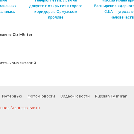
егия
Генерал Резаи: Иран не
Миссия Ирана пр
олненных
допустит открытия второго
Расширение ядерного
алилась
коридора в Ормузском
США — угроза в
проливе
человечеств
мите Ctrl+Enter
влять комментарий
Интервью
Фото-Новости
Видео-Новости
Russian TV in Iran
ое Агентство Iran.ru