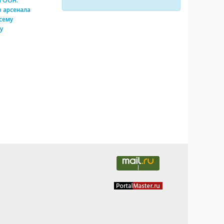
и ООН:
 арсенала
сему
у