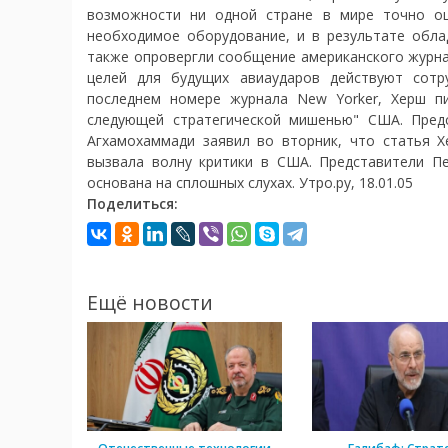
возможности ни одной стране в мире точно оц
необходимое оборудование, и в результате обла
также опровергли сообщение американского журна
целей для будущих авиаударов действуют сотр
последнем номере журнала New Yorker, Херш пи
следующей стратегической мишенью" США. Пред
Агхамохаммади заявил во вторник, что статья Х
вызвала волну критики в США. Представители П
основана на сплошных слухах. Утро.ру, 18.01.05
Поделиться:
Ещё новости