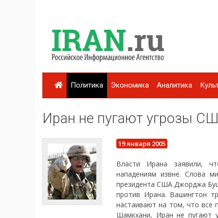
Политика
Экономика
Аналитика
Куль
Иран не пугают угрозы С
19 января 2005
Власти Ирана заявили, ч
нападениям извне. Слова м
президента США Джорджа Буш
против Ирана. Вашингтон т
настаивают на том, что все
Шамкхани, Иран не пугают 