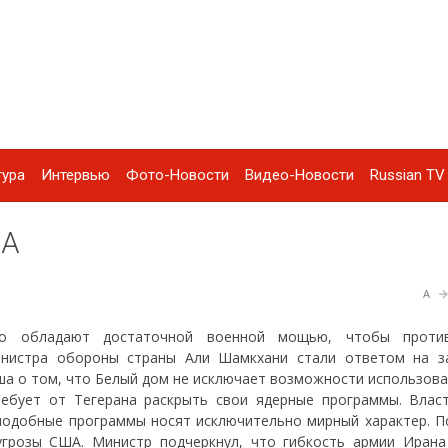
тура
Интервью
Фото-Новости
Видео-Новости
Russian TV 
ША
A
то обладают достаточной военной мощью, чтобы против
инистра обороны страны Али Шамкхани стали ответом на з
а о том, что Белый дом не исключает возможности использова
ребует от Тегерана раскрыть свои ядерные программы. Влас
 подобные программы носят исключительно мирный характер. П
угрозы США. Министр подчеркнул, что гибкость армии Ирана