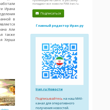
публикации на сайте. В рассылку
работали
попадают все новости РИА Iran.ru.
ти Ирана
Подписаться
еделения
ванной в
является
Главный редактор Иран.ру
рана Али
ья также
ья Херша
Iran.ru Новости
Подписывайтесь
на наш MAX-
канал для оперативного
получения новостей.