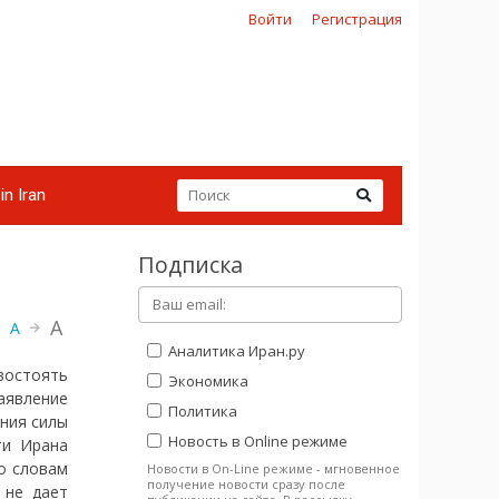
Войти
Регистрация
in Iran
Подписка
A
A
Аналитика Иран.ру
остоять
Экономика
аявление
Политика
ния силы
Новость в Online режиме
ти Ирана
о словам
Новости в On-Line режиме - мгновенное
получение новости сразу после
 не дает