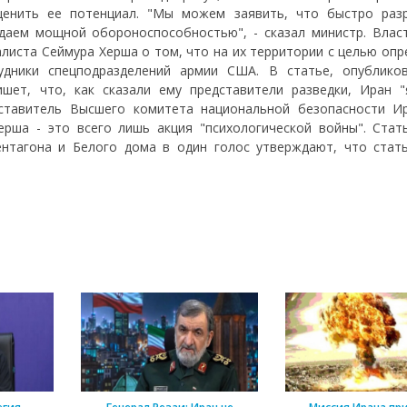
енить ее потенциал. "Мы можем заявить, что быстро раз
даем мощной обороноспособностью", - сказал министр. Влас
листа Сеймура Херша о том, что на их территории с целью опр
удники спецподразделений армии США. В статье, опублико
шет, что, как сказали ему представители разведки, Иран "
ставитель Высшего комитета национальной безопасности И
ерша - это всего лишь акция "психологической войны". Стат
ентагона и Белого дома в один голос утверждают, что стат