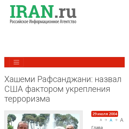
Хашеми Рафсанджани: назвал
США фактором укрепления
терроризма
29 июля 2004
A
A
A
Глава