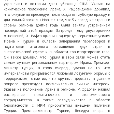
укрепляют и которым дают убежище США. Указав на
криитческое положение Ирака, Х. Рафсанджани добавил,
что оккупанты преследует цель создать глубокую вражду и
длительный раскол в Ираке с тем, чтобы соседние страны и
страны региона долгие годы были заняты устранением
последствий этой вражды. Затронув тему двусторонних
отношений, Х. Рафсанджани подчеркнул серьезные усилия
Ирана и Турции в области завершения переговоров и
подготовки итогового соглашения двух стран в
энергетической сфере и в области транспортировки газа.
Он также добавил, что Турция в этой связи может стать
самым лучшим региональным партнером Ирана. Премьер-
министр Турции, в свою очередь, указав на то, что
империалисты прикрываются ложными лозунгами борьбы с
терроризмом, отметил, что крупные державы в данном
вопросе преследуют исключительно личные интересы.
Указав на положение Ирана в регионе, Р. Эрдоган назвал
расширение политического и экономического
сотрудничества, а также сотрудничества в области
безопасности с ИРИ приоритетом внешней политики
Турции. Премьер-министр Турции, беседуя вчера в