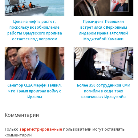
Цена на нефть растет,
Президент Пезешкян
поскольку возобновление
встретился с Верховным
работы Ормузского пролива
лидером Ирана аятоллой
остается под вопросом
Моджтабой Хаменеи
Сенатор США Мерфи заявил,
Более 350 сотрудников СМИ
что Трамп проиграл войну с
погибли в ходе трех
Ираном
навязанных Ирану войн
Комментарии
Только
зарегистрированные
пользователи могут оставлять
комментарий