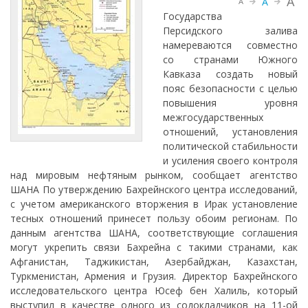
A
A
A
Государства
Персидского залива
намереваются совместно
со странами Южного
Кавказа создать новый
пояс безопасности с целью
повышения уровня
межгосударственных
отношений, установления
политической стабильности
и усиления своего контроля
над мировым нефтяным рынком, сообщает агентство
ШАНА По утверждению Бахрейнского центра исследований,
с учетом американского вторжения в Ирак установление
тесных отношений принесет пользу обоим регионам. По
данным агентства ШАНА, соответствующие соглашения
могут укрепить связи Бахрейна с такими странами, как
Афганистан, Таджикистан, Азербайджан, Казахстан,
Туркменистан, Армения и Грузия. Директор Бахрейнского
исследовательского центра Юсеф бен Халиль, который
выступил в качестве одного из содокладчиков на 11-ой