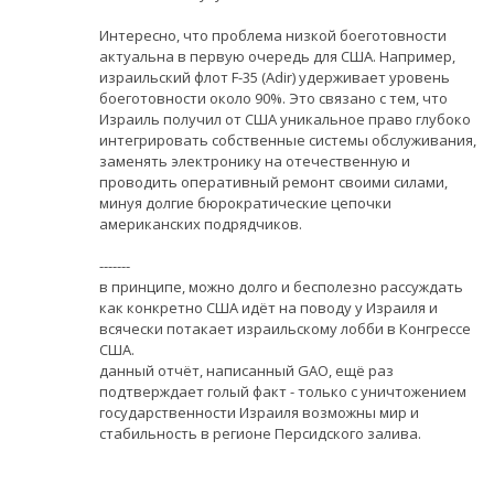
Интересно, что проблема низкой боеготовности
актуальна в первую очередь для США. Например,
израильский флот F-35 (Adir) удерживает уровень
боеготовности около 90%. Это связано с тем, что
Израиль получил от США уникальное право глубоко
интегрировать собственные системы обслуживания,
заменять электронику на отечественную и
проводить оперативный ремонт своими силами,
минуя долгие бюрократические цепочки
американских подрядчиков.
-------
в принципе, можно долго и бесполезно рассуждать
как конкретно США идёт на поводу у Израиля и
всячески потакает израильскому лобби в Конгрессе
США.
данный отчёт, написанный GAO, ещё раз
подтверждает голый факт - только с уничтожением
государственности Израиля возможны мир и
стабильность в регионе Персидского залива.