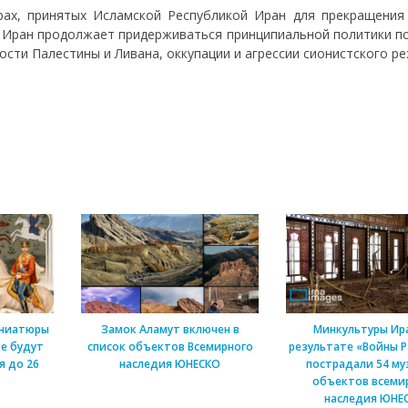
рах, принятых Исламской Республикой Иран для прекращения
ка Иран продолжает придерживаться принципиальной политики п
ости Палестины и Ливана, оккупации и агрессии сионистского р
иниатюры
Замок Аламут включен в
Минкультуры Ира
ве будут
список объектов Всемирного
результате «Войны 
я до 26
наследия ЮНЕСКО
пострадали 54 муз
объектов всеми
наследия ЮНЕ