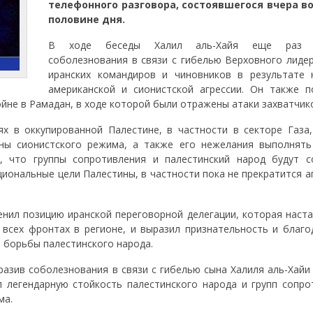
телефонного разговора, состоявшегося вчера в
половине дня.
В ходе беседы Халил аль-Хайя еще раз 
соболезнования в связи с гибелью Верховного лидер
иранских командиров и чиновников в результате 
американской и сионистской агрессии. Он также п
йне в Рамадан, в ходе которой были отражены атаки захватчик
х в оккупированной Палестине, в частности в секторе Газа,
ны сионистского режима, а также его нежелания выполнять
, что группы сопротивления и палестинский народ будут с
ациональные цели Палестины, в частности пока не прекратится а
ил позицию иранской переговорной делегации, которая наста
всех фронтах в регионе, и выразил признательность и благо
 борьбы палестинского народа.
азив соболезнования в связи с гибелью сына Халиля аль-Хайи 
 легендарную стойкость палестинского народа и групп сопро
ма.