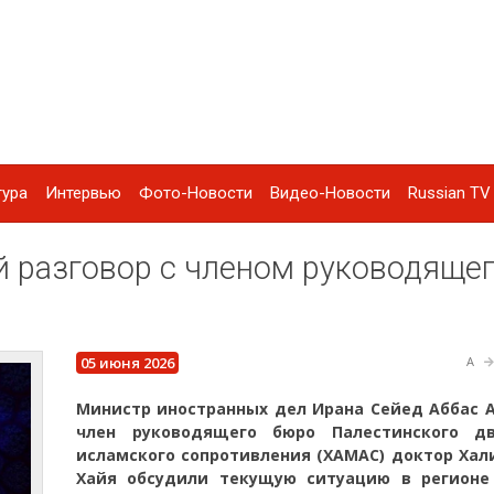
тура
Интервью
Фото-Новости
Видео-Новости
Russian TV 
 разговор с членом руководяще
05 июня 2026
A
Министр иностранных дел Ирана Сейед Аббас А
член руководящего бюро Палестинского д
исламского сопротивления (ХАМАС) доктор Хал
Хайя обсудили текущую ситуацию в регионе