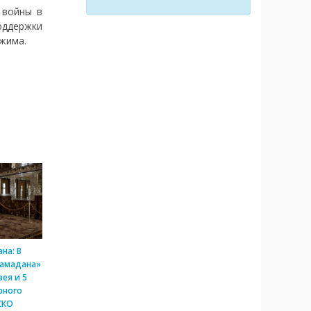
 войны в
оддержки
ежима.
на: В
Рамадана»
ея и 5
рного
СКО