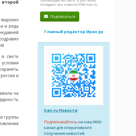
публикации на сайте. В рассылку
о второй
попадают все новости РИА Iran.ru.
Подписаться
выразил
а и ряда
Главный редактор Иран.ру
недавней
оздравил
ов.
 в свете
 условия
охранять
грессия и
ивала на
дарность
Iran.ru Новости
и группы
Подписывайтесь
на наш MAX-
тивления
канал для оперативного
получения новостей.