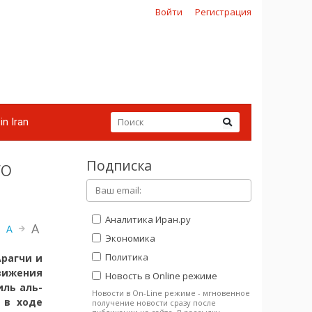
Войти
Регистрация
in Iran
Подписка
го
Аналитика Иран.ру
A
A
Экономика
Политика
рагчи и
вижения
Новость в Online режиме
иль аль-
Новости в On-Line режиме - мгновенное
 в ходе
получение новости сразу после