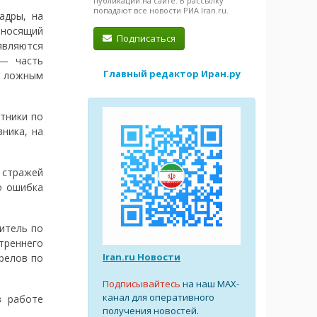
публикации на сайте. В рассылку
попадают все новости РИА Iran.ru.
адры, на
аносящий
Подписаться
вляются
 — часть
Главный редактор Иран.ру
д ложным
тники по
ника, на
 стражей
о ошибка
итель по
треннего
Iran.ru Новости
релов по
Подписывайтесь
на наш MAX-
канал для оперативного
в работе
получения новостей.