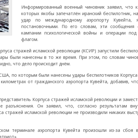
Информированный военный чиновник заявил, что к
которых якобы запечатлён иранский беспилотник, н
удар по международному аэропорту Кувейта, я
постановочными. По его словам, эти сообщения
кампании психологической войны и операции по
флагом.
рпуса стражей исламской революции (КСИР) запустили беспило
дары были нанесены в то же время. При этом, по словам чинов
идно, что дело происходит днём.
США, по которым были нанесены удары беспилотников Корпуса
 километрах от гражданского аэропорта Кувейта, добавив, чт
представитель Корпуса стражей исламской революции и замест
е разъяснения. Он заявил, что, согласно результатам вну
са стражей исламской революции не производили никаких выст
ском терминале аэропорта Кувейта произошли из-за сбоя 
этриот».