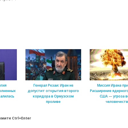
егия
Генерал Резаи: Иран не
Миссия Ирана пр
олненных
допустит открытия второго
Расширение ядерного
алилась
коридора в Ормузском
США — угроза в
проливе
человечеств
мите Ctrl+Enter