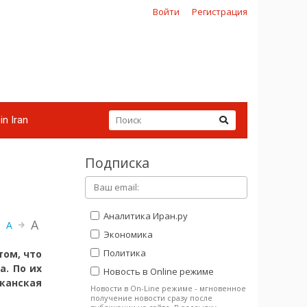
Войти
Регистрация
in Iran
Подписка
Аналитика Иран.ру
A
A
Экономика
Политика
том, что
а. По их
Новость в Online режиме
канская
Новости в On-Line режиме - мгновенное
получение новости сразу после