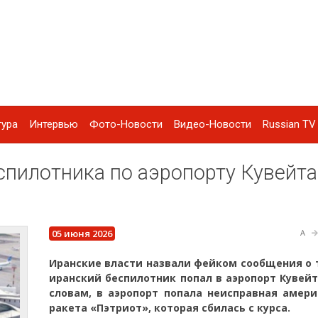
тура
Интервью
Фото-Новости
Видео-Новости
Russian TV 
спилотника по аэропорту Кувейта
05 июня 2026
A
Иранские власти назвали фейком сообщения о 
иранский беспилотник попал в аэропорт Кувейт
словам, в аэропорт попала неисправная амери
ракета «Пэтриот», которая сбилась с курса.