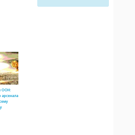
и ООН:
 арсенала
сему
у