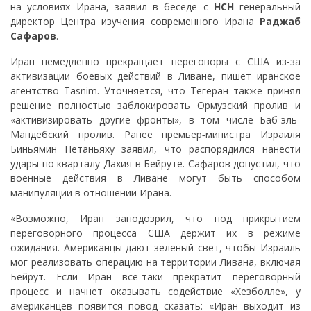
на условиях Ирана, заявил в беседе с
НСН
генеральный
директор Центра изучения современного Ирана
Раджаб
Сафаров
.
Иран немедленно прекращает переговоры с США из-за
активизации боевых действий в Ливане, пишет иранское
агентство Tasnim. Уточняется, что Тегеран также принял
решение полностью заблокировать Ормузский пролив и
«активизировать другие фронты», в том числе Баб-эль-
Мандебский пролив. Ранее премьер‑министра Израиля
Биньямин Нетаньяху заявил, что распорядился нанести
удары по кварталу Дахия в Бейруте. Сафаров допустил, что
военные действия в Ливане могут быть способом
манипуляции в отношении Ирана.
«Возможно, Иран заподозрил, что под прикрытием
переговорного процесса США держит их в режиме
ожидания. Американцы дают зеленый свет, чтобы Израиль
мог реализовать операцию на территории Ливана, включая
Бейрут. Если Иран все-таки прекратит переговорный
процесс и начнет оказывать содействие «Хезболле», у
американцев появится повод сказать: «Иран выходит из