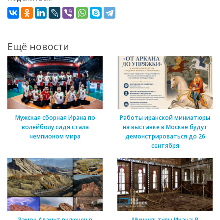
Ещё новости
Мужская сборная Ирана по
Работы иранской миниатюры
волейболу сидя стала
на выставке в Москве будут
чемпионом мира
демонстрироваться до 26
сентября
Замок Аламут включен в
Минкультуры Ирана: В