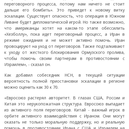
переговорного процесса, потому нам ничего не стоит
дальше его бомбить». Это приведет к новому витку
эскалации. Существует опасность, что операция в Южном
Ливане будет дипломатической игрой. Но также возможно,
что американцы хотят на каком-то этапе обессилить
«Хезболлу», пока идет переговорный процесс, а Иран в
режиме ожидания и не может активно помочь. Иран
провоцируют на уход от переговоров. Также подталкивают
к уходу от жесткого блокирования Ормузского пролива,
чтобы помочь своим партнерам в противостоянии с
Израилем», - сказал он.
Как добавил собеседник НСН, в текущей ситуации
вероятность полной приостановки эскалации в регионе
можно оценить как 30 к 70.
«Евросоюз растерял авторитет. В глазах США, России и
Китая это нерукопожатная структура. Евросоюз выпадает
из активного поля переговоров. Китай - важный игрок в
орбите активного взаимодействия с Ираном. Они могут
оказать не только моральную поддержку, но и реальную
помощь в противостоянии Ирана с США и Израилем на