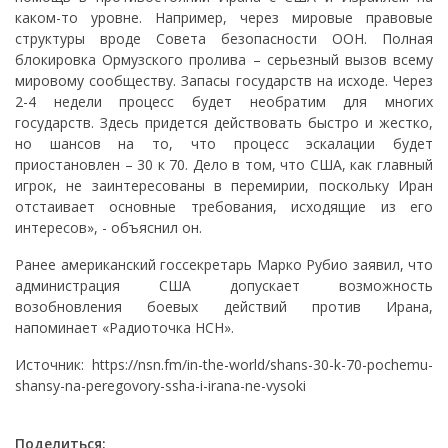
каком-то уровне. Например, через мировые правовые
структуры вроде Совета безопасности ООН. Полная
блокировка Ормузского пролива – серьезный вызов всему
мировому сообществу. Запасы государств на исходе. Через
2-4 недели процесс будет необратим для многих
государств. Здесь придется действовать быстро и жестко,
но шансов на то, что процесс эскалации будет
приостановлен – 30 к 70. Дело в том, что США, как главный
игрок, не заинтересованы в перемирии, поскольку Иран
отстаивает основные требования, исходящие из его
интересов», - объяснил он.
Ранее американский госсекретарь Марко Рубио заявил, что
администрация США допускает возможность
возобновления боевых действий против Ирана,
напоминает «Радиоточка НСН».
Источник: https://nsn.fm/in-the-world/shans-30-k-70-pochemu-
shansy-na-peregovory-ssha-i-irana-ne-vysoki
Поделиться: