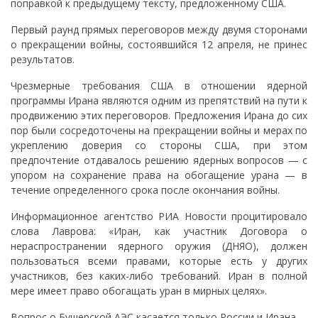
поправкой к предыдущему тексту, предложенному США.
Первый раунд прямых переговоров между двумя сторонами
о прекращении войны, состоявшийся 12 апреля, не принес
результатов.
Чрезмерные требования США в отношении ядерной
программы Ирана являются одним из препятствий на пути к
продвижению этих переговоров. Предложения Ирана до сих
пор были сосредоточены на прекращении войны и мерах по
укреплению доверия со стороны США, при этом
предпочтение отдавалось решению ядерных вопросов — с
упором на сохранение права на обогащение урана — в
течение определенного срока после окончания войны.
Информационное агентство РИА Новости процитировало
слова Лаврова: «Иран, как участник Договора о
нераспространении ядерного оружия (ДНЯО), должен
пользоваться всеми правами, которые есть у других
участников, без каких-либо требований. Иран в полной
мере имеет право обогащать уран в мирных целях».
Вопрос о Бушерской АЭС касается только России и Ирана