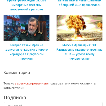
Ирана превосходят любые
запугивания и невыполненных
импортные системы
обещаний США провалилась
вооружений в регионе
Генерал Резаи: Иран не
Миссия Ирана при ООН:
допустит открытия второго
Расширение ядерного арсенала
коридора в Ормузском
США — угроза всему
проливе
человечеству
Комментарии
Только
зарегистрированные
пользователи могут оставлять
комментарий
Подписка