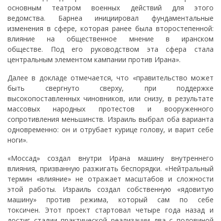
основным театром военных действий для этого
ведомства. Барнеа инициировал фундаментальные
изменения в сфере, которая ранее была второстепенной:
влияние на общественное мнение в иранском
обществе. Под его руководством эта сфера стала
центральным элементом кампании против Ирана».
Далее в докладе отмечается, что «правительство может
быть свергнуто сверху, при поддержке
высокопоставленных чиновников, или снизу, в результате
массовых народных протестов и вооруженного
сопротивления меньшинств. Израиль выбрал оба варианта
одновременно: он и отрубает курице голову, и варит себе
ноги».
«Моссад» создал внутри Ирана машину внутреннего
влияния, призванную разжигать беспорядки. «Нейтральный
термин «влияние» не отражает масштабов и сложности
этой работы. Израиль создал собственную «ядовитую
машину» против режима, который сам по себе
токсичен. Этот проект стартовал четыре года назад и
достиг стадии практической реализации два с половиной