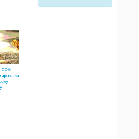
и ООН:
 арсенала
сему
у