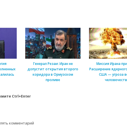
егия
Генерал Резаи: Иран не
Миссия Ирана пр
олненных
допустит открытия второго
Расширение ядерного
алилась
коридора в Ормузском
США — угроза в
проливе
человечеств
мите Ctrl+Enter
влять комментарий