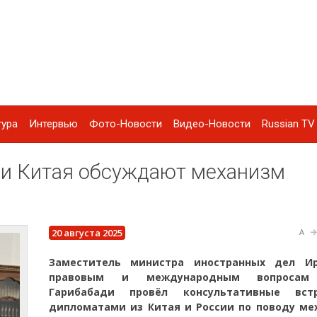
тура
Интервью
Фото-Новости
Видео-Новости
Russian TV 
 и Китая обсуждают механизм
20 августа 2025
A
Заместитель министра иностранных дел И
правовым и международным вопросам
Гарибабади провёл консультативные вст
дипломатами из Китая и России по поводу ме