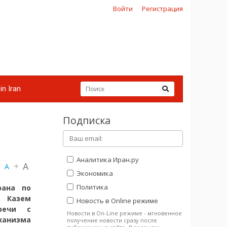
Войти
Регистрация
in Iran
Подписка
Аналитика Иран.ру
A
A
Экономика
Политика
рана по
 Казем
Новость в Online режиме
речи с
Новости в On-Line режиме - мгновенное
ханизма
получение новости сразу после