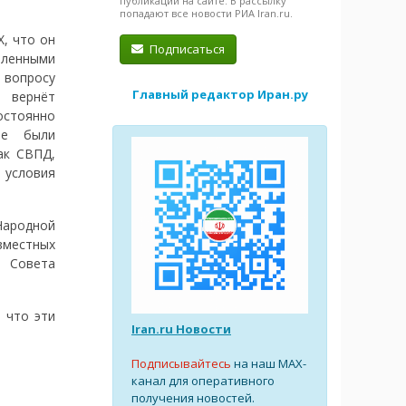
публикации на сайте. В рассылку
попадают все новости РИА Iran.ru.
X, что он
Подписаться
вленными
о вопросу
Главный редактор Иран.ру
й вернёт
стоянно
ые были
ак СВПД,
 условия
Народной
вместных
1 Совета
 что эти
Iran.ru Новости
Подписывайтесь
на наш MAX-
канал для оперативного
получения новостей.