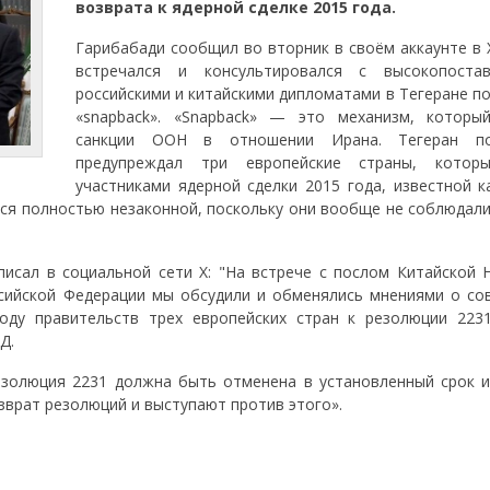
возврата к ядерной сделке 2015 года.
Гарибабади сообщил во вторник в своём аккаунте в 
встречался и консультировался с высокопоста
российскими и китайскими дипломатами в Тегеране п
«snapback». «Snapback» — это механизм, которы
санкции ООН в отношении Ирана. Тегеран по
предупреждал три европейские страны, котор
участниками ядерной сделки 2015 года, известной к
тся полностью незаконной, поскольку они вообще не соблюдали
исал в социальной сети X: "На встрече с послом Китайской 
сийской Федерации мы обсудили и обменялись мнениями о со
оду правительств трех европейских стран к резолюции 223
Д.
езолюция 2231 должна быть отменена в установленный срок и
зврат резолюций и выступают против этого».