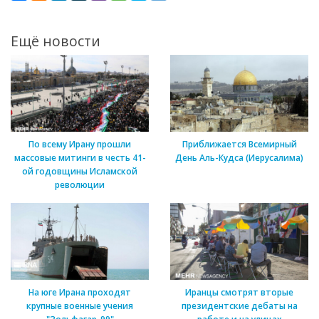
Ещё новости
По всему Ирану прошли
Приближается Всемирный
массовые митинги в честь 41-
День Аль-Кудса (Иерусалима)
ой годовщины Исламской
революции
На юге Ирана проходят
Иранцы смотрят вторые
крупные военные учения
президентские дебаты на