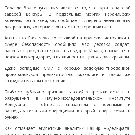
Гораздо более пугающим является то, что скрыто за этой
завесой цензуры. В подвальных моргах израильских
военных госпиталей, как сообщается, переполнены палаты
для раненых, которые скрыты от посторонних глаз.
Агентство Fars News со ссылкой на иранские источники в
сфере безопасности сообщило, что десятки солдат,
раненых в результате ракетных ударов Ирана, находятся в
подземных коридорах, а их личности и травмы засекречены.
Даже западные СМИ с хорошо задокументированной
произраильской предвзятостью оказались в таком же
затруднительном положении.
Би-би-си публично признала, что ей запретили освещать
разрушения в Научно-исследовательском институте
Вейцмана — объекте, связанном с военными и
разведывательными операциями, который теперь лежит в
руинах.
Как отмечает египетский аналитик Башир Абдельфата,
«ракетные удары привели к тому, что в Израиле сложилась