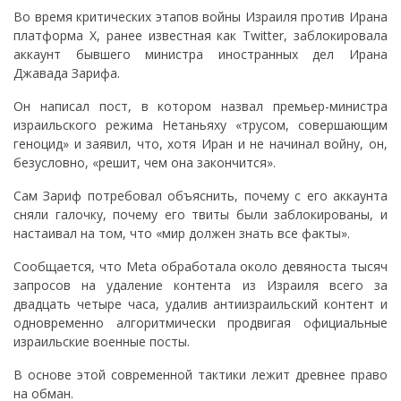
Во время критических этапов войны Израиля против Ирана
платформа X, ранее известная как Twitter, заблокировала
аккаунт бывшего министра иностранных дел Ирана
Джавада Зарифа.
Он написал пост, в котором назвал премьер-министра
израильского режима Нетаньяху «трусом, совершающим
геноцид» и заявил, что, хотя Иран и не начинал войну, он,
безусловно, «решит, чем она закончится».
Сам Зариф потребовал объяснить, почему с его аккаунта
сняли галочку, почему его твиты были заблокированы, и
настаивал на том, что «мир должен знать все факты».
Сообщается, что Meta обработала около девяноста тысяч
запросов на удаление контента из Израиля всего за
двадцать четыре часа, удалив антиизраильский контент и
одновременно алгоритмически продвигая официальные
израильские военные посты.
В основе этой современной тактики лежит древнее право
на обман.