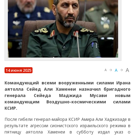
A
A
14 июня 2025
A
Командующий всеми вооруженными силами Ирана
аятолла Сейед Али Хаменеи назначил бригадного
генерала Сейеда Маджида Мусави новым
командующим Воздушно-космическими силами
КСИР.
После гибели генерал-майора КСИР Амира Али Хаджизаде в
результате агрессии сионистского израильского режима в
пятницу аятолла Хаменеи в субботу издал указ о