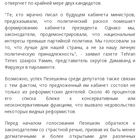
отвергнет по крайней мере двух кандидатов.
"Те, кто мрачно писал о будущем кабинета министров,
предсказывали, что политический раскол помешает
формированию кабинета президента. Однако мы,
законодатели, продемонстрировали, что национальные
интересы превыше партийной политики. Мы голосовали за
то, что лучше для нашей страны, а не за нашу личную
политическую принадлежность”, - заявил газете Tehran
Times Шахрох Рамин, представитель округов Дамаванд и
Фирузкух в парламенте.
Возможно, успех Пезешкяна среди депутатов также связан
с тем фактом, что предложенный им кабинет состоял не
только из реформистских деятелей. Около 40 процентов
его списка ближе к консервативным или
неоконсервативным фракциям, что вызвало недовольство
некоторых видных реформистов.
Перед началом голосования Пезешкян обратился к
законодателям со страстной речью, призвав их быть менее
догматичными и более открытыми для различных