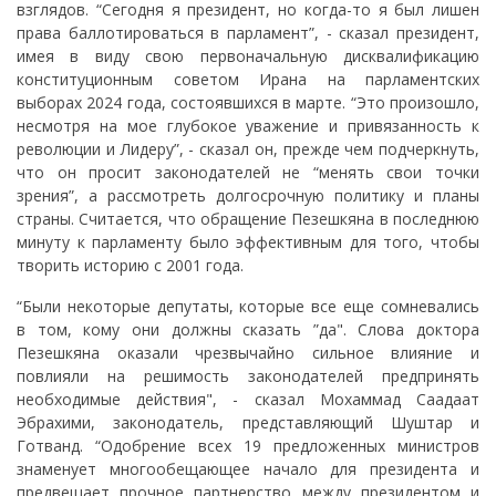
взглядов. “Сегодня я президент, но когда-то я был лишен
права баллотироваться в парламент”, - сказал президент,
имея в виду свою первоначальную дисквалификацию
конституционным советом Ирана на парламентских
выборах 2024 года, состоявшихся в марте. “Это произошло,
несмотря на мое глубокое уважение и привязанность к
революции и Лидеру”, - сказал он, прежде чем подчеркнуть,
что он просит законодателей не “менять свои точки
зрения”, а рассмотреть долгосрочную политику и планы
страны. Считается, что обращение Пезешкяна в последнюю
минуту к парламенту было эффективным для того, чтобы
творить историю с 2001 года.
“Были некоторые депутаты, которые все еще сомневались
в том, кому они должны сказать ”да". Слова доктора
Пезешкяна оказали чрезвычайно сильное влияние и
повлияли на решимость законодателей предпринять
необходимые действия", - сказал Мохаммад Саадаат
Эбрахими, законодатель, представляющий Шуштар и
Готванд. “Одобрение всех 19 предложенных министров
знаменует многообещающее начало для президента и
предвещает прочное партнерство между президентом и