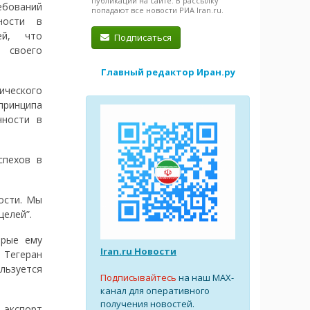
публикации на сайте. В рассылку
ебований
попадают все новости РИА Iran.ru.
ности в
ей, что
Подписаться
 своего
Главный редактор Иран.ру
гического
принципа
нности в
спехов в
ости. Мы
елей”.
орые ему
Iran.ru Новости
 Тегеран
льзуется
Подписывайтесь
на наш MAX-
канал для оперативного
получения новостей.
 экспорт