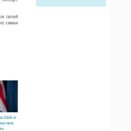
ря своей
из самых
ы США: в
на «все
х»