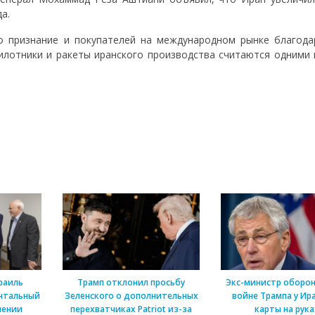
а.
о признание и покупателей на международном рынке благода
илотники и ракеты иранского производства считаются одними 
раиль
Трамп отклонил просьбу
Экс-министр оборон
нтальный
Зеленского о дополнительных
войне Трампа у Ира
шении
перехватчиках Patriot из-за
карты на рука