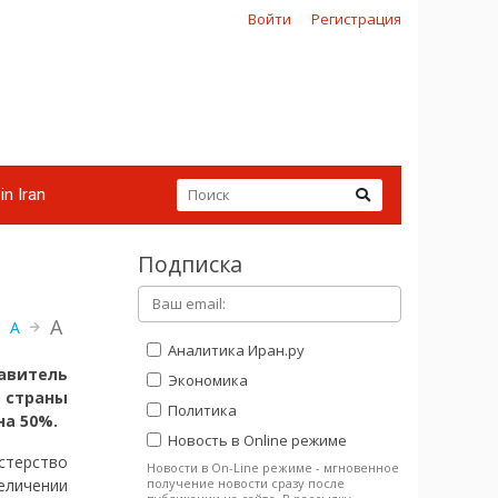
Войти
Регистрация
in Iran
Подписка
A
A
Аналитика Иран.ру
авитель
Экономика
 страны
Политика
на 50%.
Новость в Online режиме
истерство
Новости в On-Line режиме - мгновенное
получение новости сразу после
еличении