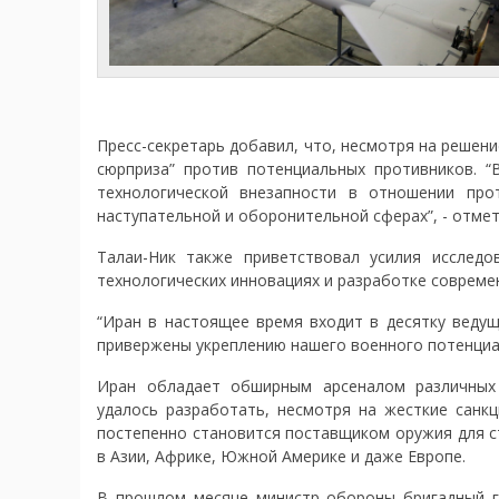
Пресс-секретарь добавил, что, несмотря на решени
сюрприза” против потенциальных противников. 
технологической внезапности в отношении пр
наступательной и оборонительной сферах”, - отмет
Талаи-Ник также приветствовал усилия исслед
технологических инновациях и разработке совреме
“Иран в настоящее время входит в десятку веду
привержены укреплению нашего военного потенциа
Иран обладает обширным арсеналом различных 
удалось разработать, несмотря на жесткие санкц
постепенно становится поставщиком оружия для с
в Азии, Африке, Южной Америке и даже Европе.
В прошлом месяце министр обороны бригадный г