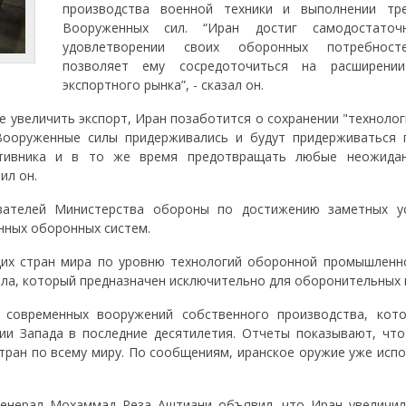
производства военной техники и выполнении тр
Вооруженных сил. “Иран достиг самодостаточ
удовлетворении своих оборонных потребност
позволяет ему сосредоточиться на расширении
экспортного рынка”, - сказал он.
е увеличить экспорт, Иран позаботится о сохранении "техноло
“Вооруженные силы придерживались и будут придерживаться 
отивника и в то же время предотвращать любые неожида
ил он.
ователей Министерства обороны по достижению заметных у
нных оборонных систем.
щих стран мира по уровню технологий оборонной промышленн
ла, который предназначен исключительно для оборонительных ц
современных вооружений собственного производства, кот
ии Запада в последние десятилетия. Отчеты показывают, что
тран по всему миру. По сообщениям, иранское оружие уже испо
енерал Мохаммад Реза Аштиани объявил, что Иран увеличил