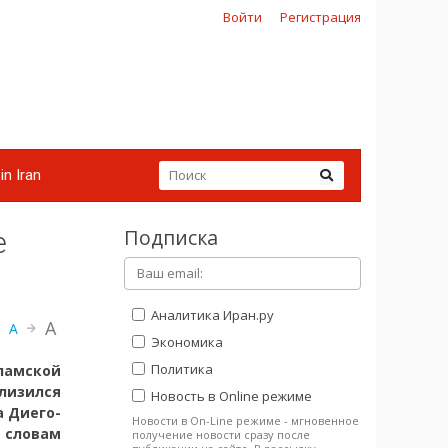
Войти
Регистрация
in Iran
Подписка
е
Аналитика Иран.ру
A
A
Экономика
Политика
амской
лизился
Новость в Online режиме
а Диего-
Новости в On-Line режиме - мгновенное
 словам
получение новости сразу после