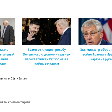
раиль
Трамп отклонил просьбу
Экс-министр оборон
нтальный
Зеленского о дополнительных
войне Трампа у Ира
шении
перехватчиках Patriot из-за
карты на рука
рана
войны с Ираном
мите Ctrl+Enter
влять комментарий