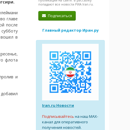
публикации на сайте. В рассылку
гсири.
попадают все новости РИА Iran.ru.
улеймани
Подписаться
во главе
ой после
Главный редактор Иран.ру
 субботу
 вошел в
ресенье,
го флота
пролив и
 добавил
Iran.ru Новости
Подписывайтесь
на наш MAX-
канал для оперативного
получения новостей.