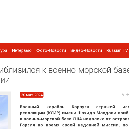
тура
Интервью
Фото-Новости
Видео-Новости
Russian TV 
иблизился к военно-морской баз
сии
20 мая 2024
A
Военный корабль Корпуса стражей исл
революции (КСИР) имени Шахида Махдави приб
к военно-морской базе США недалеко от остров
Гарсия во время своей недавней миссии, по