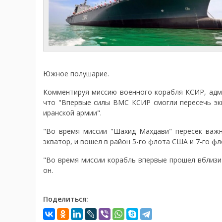
Южное полушарие.
Комментируя миссию военного корабля КСИР, адми
что "Впервые силы ВМС КСИР смогли пересечь эк
иранской армии".
"Во время миссии "Шахид Махдави" пересек важн
экватор, и вошел в район 5-го флота США и 7-го фл
"Во время миссии корабль впервые прошел вблизи 
он.
Поделиться: