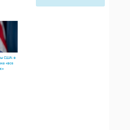
ы США: в
на «все
х»