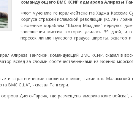
командующего ВМС КСИР адмирала Алирезы Тан
Флот мученика генерал-лейтенанта Хаджа Кассема С
Корпуса стражей исламской революции (КСИР) Ирана 
с военным кораблем "Шахид Махдави" вернулся дом
завершения миссии, которая длилась 39 дней, и в
пересек линию нулевого градуса широты, экватор и
рал Алиреза Тангсири, командующий ВМС КСИР, сказал в воск
ватор вслед за своими соотечественниками из Военно-морско
ые и стратегические проливы в мире, такие как Малаккский 
ота ВМС США", - сказал Тангсири.
острова Диего-Гарсия, где размещены американские войска", -