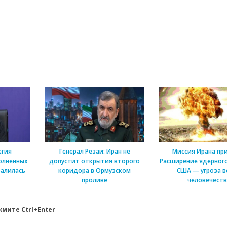
егия
Генерал Резаи: Иран не
Миссия Ирана пр
олненных
допустит открытия второго
Расширение ядерного
алилась
коридора в Ормузском
США — угроза в
проливе
человечеств
мите Ctrl+Enter