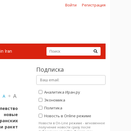
Войти
Регистрация
in Iran
Подписка
Аналитика Иран.ру
A
A
Экономика
Политика
евство
новые
Новость в Online режиме
ранских
Новости в On-Line режиме - мгновенное
и ракет
получение новости сразу после