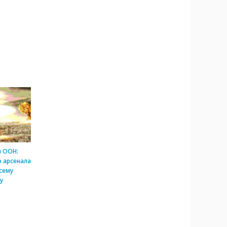
и ООН:
 арсенала
сему
у