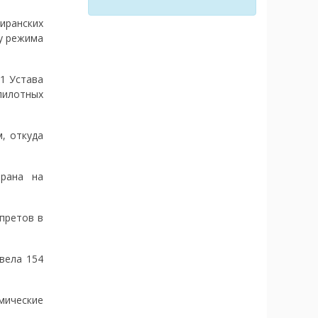
иранских
у режима
1 Устава
пилотных
, откуда
Ирана на
претов в
вела 154
мические