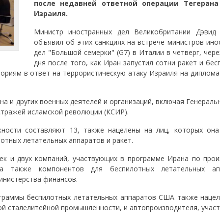
после недавней ответной операции Тегерана
Израиля.
Министр иностранных дел Великобритании Дэвид
объявил об этих санкциях на встрече министров ино
дел "Большой семерки" (G7) в Италии в четверг, чер
дня после того, как Иран запустил сотни ракет и бе
ориям в ответ на террористическую атаку Израиля на диплома
а и других военных деятелей и организаций, включая Генераль
стражей исламской революции (КСИР).
ности составляют 13, также нацелены на лиц, которых она
отных летательных аппаратов и ракет.
ек и двух компаний, участвующих в программе Ирана по прои
 а также компонентов для беспилотных летательных ап
инистерства финансов.
ограммы беспилотных летательных аппаратов США также нацел
кой сталелитейной промышленности, и автопроизводителя, учас