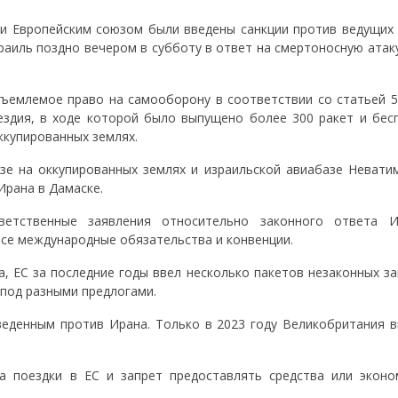
и Европейским союзом были введены санкции против ведущих 
раиль поздно вечером в субботу в ответ на смертоносную атак
ъемлемое право на самооборону в соответствии со статьей 5
здия, в ходе которой было выпущено более 300 ракет и бес
ккупированных землях.
зе на оккупированных землях и израильской авиабазе Неватим
Ирана в Дамаске.
ветственные заявления относительно законного ответа 
все международные обязательства и конвенции.
, ЕС за последние годы ввел несколько пакетов незаконных за
 под разными предлогами.
веденным против Ирана. Только в 2023 году Великобритания в
а поездки в ЕС и запрет предоставлять средства или эконо