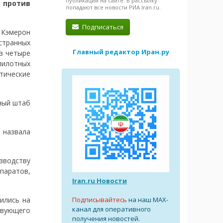
публикации на сайте. В рассылку
 против
попадают все новости РИА Iran.ru.
Подписаться
 Кэмерон
странных
Главный редактор Иран.ру
ез четыре
спилотных
тические
ный штаб
 назвала
зводству
паратов,
Iran.ru Новости
Подписывайтесь
на наш MAX-
ились на
канал для оперативного
твующего
получения новостей.