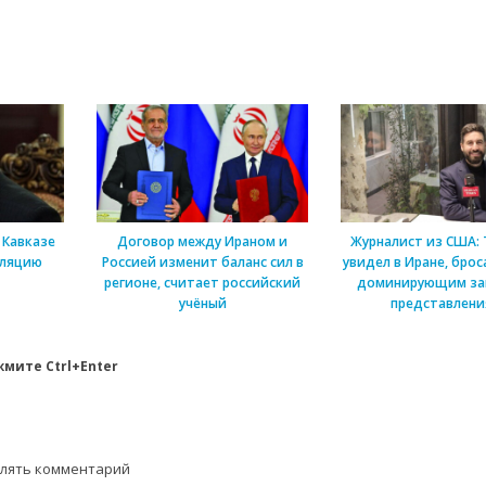
 Кавказе
Договор между Ираном и
Журналист из США: Т
оляцию
Россией изменит баланс сил в
увидел в Иране, брос
регионе, считает российский
доминирующим за
учёный
представлен
мите Ctrl+Enter
влять комментарий