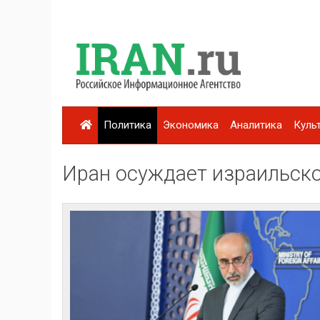
Политика
Экономика
Аналитика
Куль
Иран осуждает израильск