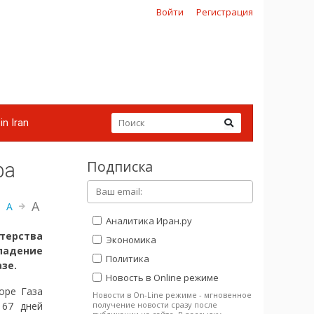
Войти
Регистрация
in Iran
Подписка
фа
A
A
Аналитика Иран.ру
ерства
Экономика
ападение
Политика
зе.
Новость в Online режиме
оре Газа
Новости в On-Line режиме - мгновенное
получение новости сразу после
167 дней