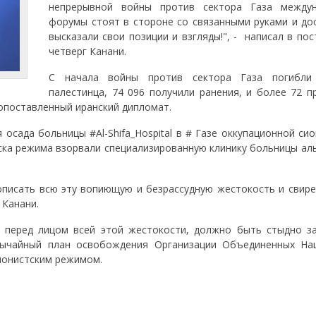
непрерывной войны против сектора Газа между
форумы стоят в стороне со связанными руками и до
высказали свои позиции и взгляды!", - написал в пос
четверг Канани.
С начала войны против сектора Газа погибли
палестинца, 74 096 получили ранения, и более 72 п
опоставленный иранский дипломат.
осада больницы #Al-Shifa_Hospital в # Газе оккупационной си
йска режима взорвали специализированную клинику больницы ал
писать всю эту вопиющую и безрассудную жестокость и свире
 Канани.
 перед лицом всей этой жестокости, должно быть стыдно за
ычайный план освобождения Организации Объединенных На
ионистским режимом.