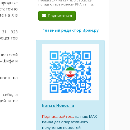
публикации на сайте. В рассылку
народные
попадают все новости РИА Iran.ru.
статочно
те на X в
Подписаться
Главный редактор Иран.ру
 31 923
роцентов
онистской
ь-Шифа и
пость на
 себя, а
ций и ее
Iran.ru Новости
Подписывайтесь
на наш MAX-
канал для оперативного
получения новостей.