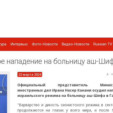
тура
Интервью
Фото-Новости
Видео-Новости
Russian TV 
ое нападение на больницу аш-Ши
22 марта 2024
A
Официальный представитель Минист
иностранных дел Ирана Насер Канани осудил н
израильского режима на больницу аш-Шифа в Га
"Варварство и дикость сионистского режима в сект
продолжаются на глазах у всего мира, и после 