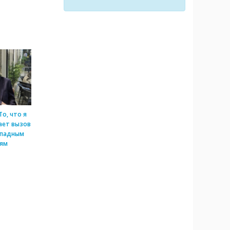
о, что я
ает вызов
падным
иям