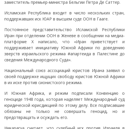
заместитель премьер-министра Бельгии Петра Де Саттер.
Исламская Республика входит в число нескольких стран,
поддержавших иск ЮАР в высшем суде ООН в Гааге.
Постоянное представительство Исламской Республики
Иран при отделении ООН в Женеве в сообщении на медиа-
платформе X написало, что «Иран приветствует и
поддерживает инициативу Южной Африки по доведению
зверств израильского режима #апартеида в Палестине до
сведения Международного Суда».
Национальный союз ассоциаций юристов Ирана заявил о
своей поддержке ищущих свободу юристов Южной Африки
в их иске против сионистского режима.
И Южная Африка, и режим подписали Конвенцию о
геноциде 1948 года, которая наделяет Международный суд
юридической юрисдикцией по этому делу. Все подписавшие
обязаны не только не совершать геноцид, но и
предотвращать и осуждать его.
Никарагуа считает, что судебный иск против Израиля в