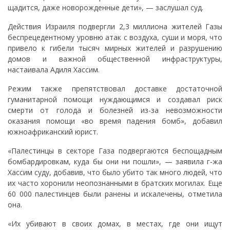
щадится, даже новорожденные дети», — заслушал суд.
Действия Израиля подвергли 2,3 миллиона жителей Газы
беспрецедентному уровню атак с воздуха, суши и моря, что
привело к гибели тысяч мирных жителей и разрушению
домов и важной общественной инфраструктуры,
настаивала Адиля Хассим.
Режим также препятствовал доставке достаточной
гуманитарной помощи нуждающимся и создавал риск
смерти от голода и болезней из-за невозможности
оказания помощи «во время падения бомб», добавил
южноафриканский юрист.
«Палестинцы в секторе Газа подвергаются беспощадным
бомбардировкам, куда бы они ни пошли», — заявила г-жа
Хассим суду, добавив, что было убито так много людей, что
их часто хоронили неопознанными в братских могилах. Еще
60 000 палестинцев были ранены и искалечены, отметила
она.
«Их убивают в своих домах, в местах, где они ищут