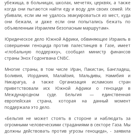
убежища, в больницах, школах, мечетях, церквях, а также
когда они пытаются найти еду и воду для своих семей. Их
убивали, если им не удалось эвакуироваться из мест, куда
они бежали, и даже если они попытались бежать по
объявленным Израилем безопасным маршрутам».
Юридическое дело Южной Африки, обвиняющее Израиль в
совершении геноцида против палестинцев в Газе, имеет
«глобальную поддержку», сообщил министр финансов
страны Энох Годонгвана CNBC.
Многие страны, в том числе Иран, Пакистан, Бангладеш,
Боливия, Иордания, Малайзия, Мальдивы, Намибия и
Никарагуа, а также Организация исламских стран
приветствовали иск Южной Африки о геноциде в
Международном суде. Бельгия — единственная
европейская страна, которая на данный момент
поддержала это дело.
«Бельгия не может стоять в стороне и наблюдать за
огромными человеческими страданиями в секторе Газа. Мы
должны действовать против угрозы геноцида», - заявила