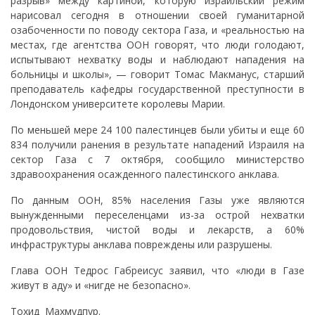
разрыв» между картиной, которую израильский режим
нарисовал сегодня в отношении своей гуманитарной
озабоченности по поводу сектора Газа, и «реальностью на
местах, где агентства ООН говорят, что люди голодают,
испытывают нехватку воды и наблюдают нападения на
больницы и школы», — говорит Томас Макманус, старший
преподаватель кафедры государственной преступности в
Лондонском университете королевы Марии.
По меньшей мере 24 100 палестинцев были убиты и еще 60
834 получили ранения в результате нападений Израиля на
сектор Газа с 7 октября, сообщило министерство
здравоохранения осажденного палестинского анклава.
По данным ООН, 85% населения Газы уже являются
вынужденными переселенцами из-за острой нехватки
продовольствия, чистой воды и лекарств, а 60%
инфраструктуры анклава повреждены или разрушены.
Глава ООН Тедрос Габреисус заявил, что «люди в Газе
живут в аду» и «нигде не безопасно».
Тохид Махмудпур.