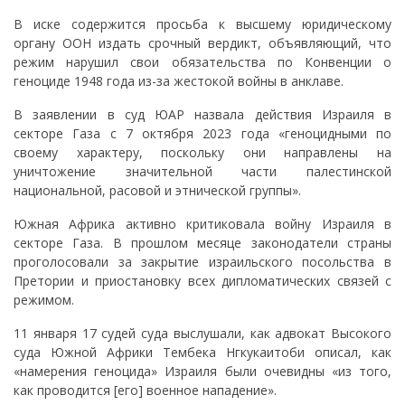
В иске содержится просьба к высшему юридическому
органу ООН издать срочный вердикт, объявляющий, что
режим нарушил свои обязательства по Конвенции о
геноциде 1948 года из-за жестокой войны в анклаве.
В заявлении в суд ЮАР назвала действия Израиля в
секторе Газа с 7 октября 2023 года «геноцидными по
своему характеру, поскольку они направлены на
уничтожение значительной части палестинской
национальной, расовой и этнической группы».
Южная Африка активно критиковала войну Израиля в
секторе Газа. В прошлом месяце законодатели страны
проголосовали за закрытие израильского посольства в
Претории и приостановку всех дипломатических связей с
режимом.
11 января 17 судей суда выслушали, как адвокат Высокого
суда Южной Африки Тембека Нгкукаитоби описал, как
«намерения геноцида» Израиля были очевидны «из того,
как проводится [его] военное нападение».