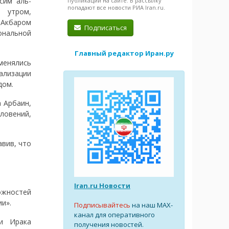
сим аль-
публикации на сайте. В рассылку
попадают все новости РИА Iran.ru.
 утром,
-Акбаром
Подписаться
нальной
Главный редактор Иран.ру
менялись
лизации
дом.
 Арбаин,
ловений,
авив, что
Iran.ru Новости
ожностей
и».
Подписывайтесь
на наш MAX-
канал для оперативного
ти Ирака
получения новостей.