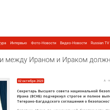
тура
Интервью
Фото-Новости
Видео-Новости
Russian TV 
ти между Ираном и Ираком долж
02 октября 2023
A
Секретарь Высшего совета национальной безоп
Ирана (ВСНБ) подчеркнул строгое и полное вы
Тегерано-Багдадского соглашения о безопаснос