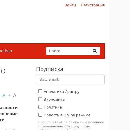
Войти
Регистрация
in Iran
Подписка
но
Аналитика Иран.ру
A
A
Экономика
Политика
асности
полнение
Новость в Online режиме
ти.
Новости в On-Line режиме - мгновенное
получение новости сразу после