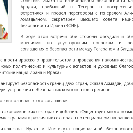
Советник Ирака по национальной безопасности Ка
Араджи, прибывший в Тегеран в воскресенье
встретился и провел переговоры с генералом Али
Ахмадьяном, секретарем Высшего совета нацио
безопасности Ирана (ВСНБ).
В ходе этой встречи обе стороны обсудили и об
мнениями по двусторонним вопросам и реа
соглашения о безопасности между Тегераном и Багда
енности иракского правительства в проведении паломничества
жных политических и культурных аспектов и духовных благос
итские нации Ирана и Ирака».
антирует безопасность границ двух стран, сказал Ахмадян, доб
для устранения небезопасных компонентов в регионе.
ное выполнение этого соглашения.
 в экономических секторах и добавил: «Существует много возм
мя странами в различных секторах в потенциальном направлени
вительства Ирака и Института национальной безопаснос