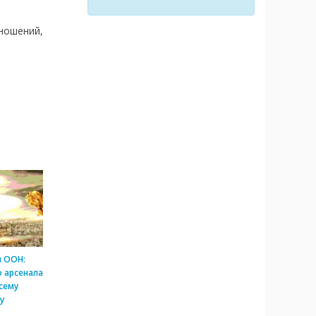
ношений,
и ООН:
 арсенала
сему
у