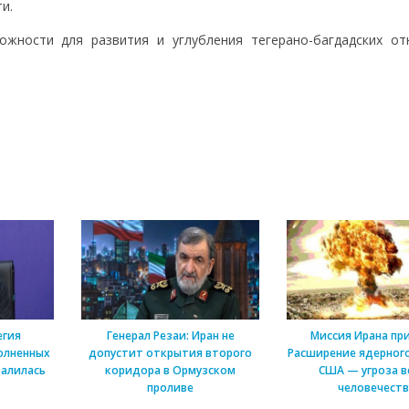
и.
ожности для развития и углубления тегерано-багдадских от
егия
Генерал Резаи: Иран не
Миссия Ирана пр
олненных
допустит открытия второго
Расширение ядерного
алилась
коридора в Ормузском
США — угроза в
проливе
человечеств