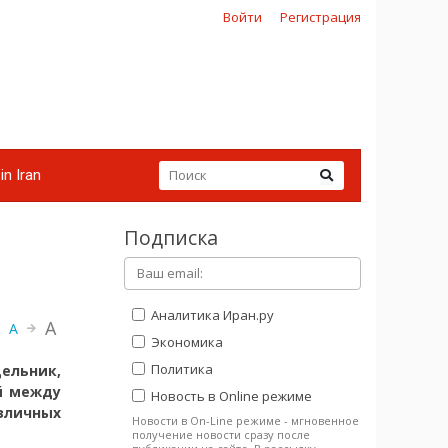
Войти
Регистрация
in Iran
Подписка
Аналитика Иран.ру
A
A
Экономика
Политика
дельник,
й между
Новость в Online режиме
зличных
Новости в On-Line режиме - мгновенное
получение новости сразу после