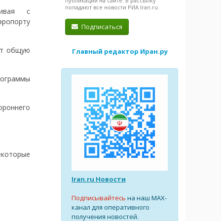
публикации на сайте. В рассылку
попадают все новости РИА Iran.ru.
ривая с
ропорту
Подписаться
ют общую
Главный редактор Иран.ру
рограммы
ороннего
екоторые
Iran.ru Новости
Подписывайтесь
на наш MAX-
канал для оперативного
получения новостей.