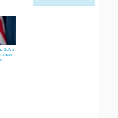
ы США: в
на «все
х»