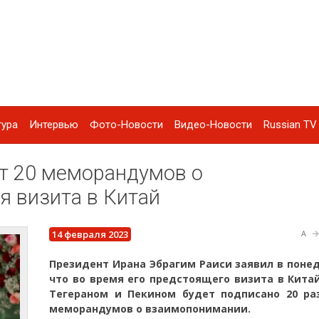
тура
Интервью
Фото-Новости
Видео-Новости
Russian TV 
т 20 меморандумов о
 визита в Китай
14 февраля 2023
A
Президент Ирана Эбрагим Раиси заявил в поне
что во время его предстоящего визита в Кита
Тегераном и Пекином будет подписано 20 ра
меморандумов о взаимопонимании.