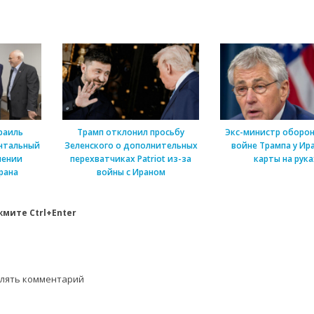
раиль
Трамп отклонил просьбу
Экс-министр оборон
нтальный
Зеленского о дополнительных
войне Трампа у Ира
шении
перехватчиках Patriot из-за
карты на рука
рана
войны с Ираном
мите Ctrl+Enter
влять комментарий