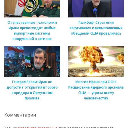
Отечественные технологии
Галибаф: Стратегия
Ирана превосходят любые
запугивания и невыполненных
импортные системы
обещаний США провалилась
вооружений в регионе
Генерал Резаи: Иран не
Миссия Ирана при ООН:
допустит открытия второго
Расширение ядерного арсенала
коридора в Ормузском
США — угроза всему
проливе
человечеству
Комментарии
Только
зарегистрированные
пользователи могут оставлять