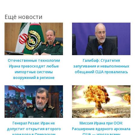
Ещё новости
Отечественные технологии
Галибаф: Стратегия
Ирана превосходят любые
запугивания и невыполненных
импортные системы
обещаний США провалилась
вооружений в регионе
Генерал Резаи: Иран не
Миссия Ирана при ООН:
допустит открытия второго
Расширение ядерного арсенала
коридора в Ормузском
США — угроза всему