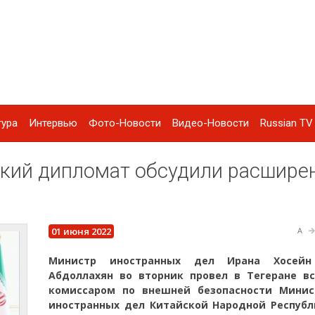
тура
Интервью
Фото-Новости
Видео-Новости
Russian TV 
ский дипломат обсудили расшире
01 июня 2022
A
Министр иностранных дел Ирана Хосейн
Абдоллахян во вторник провел в Тегеране вс
комиссаром по внешней безопасности Минис
иностранных дел Китайской Народной Республ