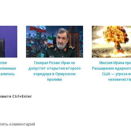
егия
Генерал Резаи: Иран не
Миссия Ирана пр
олненных
допустит открытия второго
Расширение ядерного
алилась
коридора в Ормузском
США — угроза в
проливе
человечеств
мите Ctrl+Enter
влять комментарий