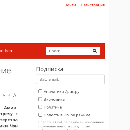
Войти
Регистрация
in Iran
Подписка
ние
Аналитика Иран.ру
A
A
Экономика
Политика
 Амир-
тречу с
Новость в Online режиме
терства
Новости в On-Line режиме - мгновенное
ики Чэн
получение новости сразу после