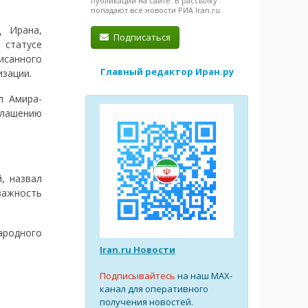
публикации на сайте. В рассылку
попадают все новости РИА Iran.ru.
 Ирана,
Подписаться
статусе
исанного
Главный редактор Иран.ру
изации.
л Амира-
глашению
, назвал
важность
ародного
Iran.ru Новости
Подписывайтесь
на наш MAX-
канал для оперативного
получения новостей.