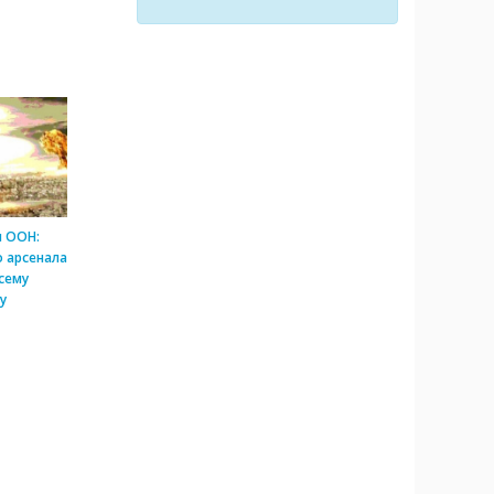
и ООН:
 арсенала
сему
у