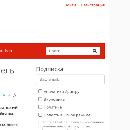
Войти
Регистрация
in Iran
Подписка
тель
Аналитика Иран.ру
A
A
Экономика
Политика
анский
йгани.
Новость в Online режиме
Новости в On-Line режиме - мгновенное
кольких
получение новости сразу после