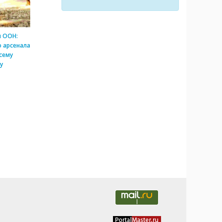
и ООН:
 арсенала
сему
у