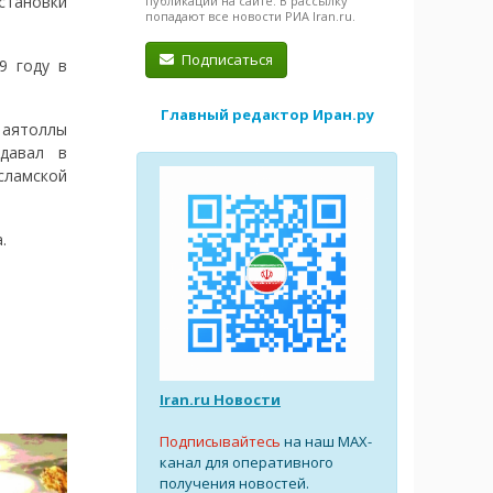
становки
публикации на сайте. В рассылку
попадают все новости РИА Iran.ru.
Подписаться
9 году в
Главный редактор Иран.ру
аятоллы
давал в
сламской
.
Iran.ru Новости
Подписывайтесь
на наш MAX-
канал для оперативного
получения новостей.