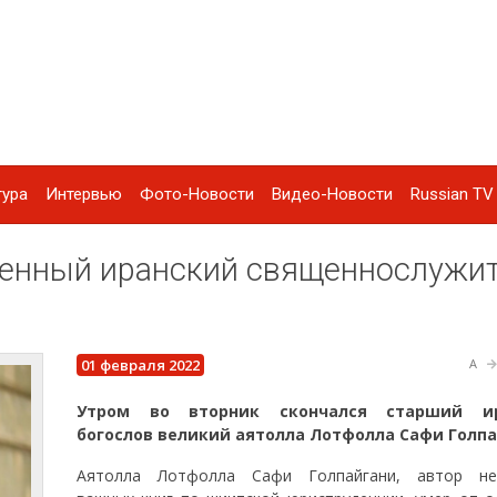
тура
Интервью
Фото-Новости
Видео-Новости
Russian TV 
енный иранский священнослужи
01 февраля 2022
A
Утром во вторник скончался старший ир
богослов великий аятолла Лотфолла Сафи Голпа
Аятолла Лотфолла Сафи Голпайгани, автор нес