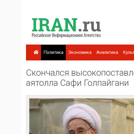
Политика
Экономика
Аналитика
Куль
Скончался высокопоставл
аятолла Сафи Голпайгани