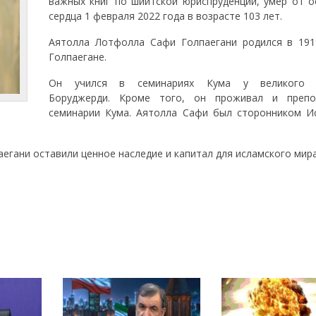
важных книг по шиитской юриспруденции, умер от о
сердца 1 февраля 2022 года в возрасте 103 лет.
Аятолла Лотфолла Сафи Голпаегани родился в 191
Голпаегане.
Он учился в семинариях Кума у ​​великого 
Боруджерди. Кроме того, он проживал и препо
семинарии Кума. Аятолла Сафи был сторонником И
егани оставили ценное наследие и капитал для исламского мира