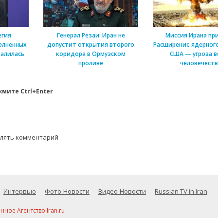
егия
Генерал Резаи: Иран не
Миссия Ирана пр
олненных
допустит открытия второго
Расширение ядерного
алилась
коридора в Ормузском
США — угроза в
проливе
человечеств
мите Ctrl+Enter
влять комментарий
Интервью
Фото-Новости
Видео-Новости
Russian TV in Iran
ое Агентство Iran.ru