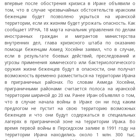
впервые после обострения кризиса в Ираке объявили о
том, что в случае чрезвычайных обстоятельств иракским
беженцам будет позволено укрыться на иранской
территории, если их жизням будет угрожать опасность. Как
сообщает ИРНА, 18 марта начальник управления по делам
иностранных граждан и мигрантов министерства
внутренних дел, глава кризисного штаба по оказанию
помощи беженцам Ахмед Хосейни заявил, что в случае,
если в результате боевых действий, преследований и
угрозы применения химического или бактериологического
оружия жизни беженцев будут в опасности, они получат
возможность временно разместиться на территории Ирана
в приграничных районах. По словам Ахмеда Хосейни,
приграничными районами считается полоса на иранской
территории шириной до 20 км. Ранее Иран объявлял о том,
что в случае начала войны в Ираке он ни под каким
предлогом не пустит на свою территорию возможных
беженцев и что они будут содержаться в специальных
лагерях в приграничной зоне на территории Ирака. Во
время первой войны в Персидском заливе в 1991 году на
территории Ирана находились около 1 млн. 300 тыс.