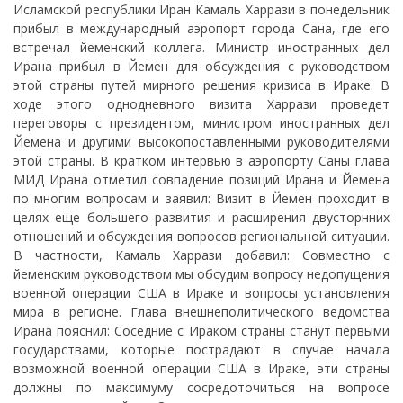
Исламской республики Иран Камаль Харрази в понедельник
прибыл в международный аэропорт города Сана, где его
встречал йеменский коллега. Министр иностранных дел
Ирана прибыл в Йемен для обсуждения с руководством
этой страны путей мирного решения кризиса в Ираке. В
ходе этого однодневного визита Харрази проведет
переговоры с президентом, министром иностранных дел
Йемена и другими высокопоставленными руководителями
этой страны. В кратком интервью в аэропорту Саны глава
МИД Ирана отметил совпадение позиций Ирана и Йемена
по многим вопросам и заявил: Визит в Йемен проходит в
целях еще большего развития и расширения двусторнних
отношений и обсуждения вопросов региональной ситуации.
В частности, Камаль Харрази добавил: Совместно с
йеменским руководством мы обсудим вопросу недопущения
военной операции США в Ираке и вопросы установления
мира в регионе. Глава внешнеполитического ведомства
Ирана пояснил: Соседние с Ираком страны станут первыми
государствами, которые пострадают в случае начала
возможной военной операции США в Ираке, эти страны
должны по максимуму сосредоточиться на вопросе