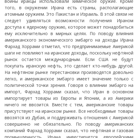
войны иракцы использовали химическое оружие. Кроме
того, в окружении Ирана есть страны, располагающие
атомным оружием. Это Пакистан и Израиль. В этой связи не
следует удивляться возможности получения Ираном
доступа к ядерному оружию, которое может понадобиться
ему исключительно в мирных целях. По поводу влияния
американского экономического эмбарго на доходы Ирана
Фархад Хоррами отметил, что предпринимаемые Америкой
шаги не повлияют на иранские доходы, поскольку нефтяной
рынок остается международным. Если США не будут
покупать иранскую нефть, это сделает кто-нибудь другой.
На нефтяном рынке перестановки производятся довольно
легко, и американское эмбарго имеет значение только с
политической точки зрения. Говоря о влиянии эмбарго на
импорт, Фархад Хоррами сказал, что Иран в основном
импортирует товары из Европы и Японии, а из Америки
ничего не ввозится. Вместе с тем, американские товары
присутствуют на иранском рынке. Все необходимые товары
ввозятся из Дубая, и поддерживать отношения с Америкой
совершенно не обязательно. По поводу американских
компаний Фархад Хоррами сказал, что нефтяная и газовая
промышленность Ирана инвестируется европейскими