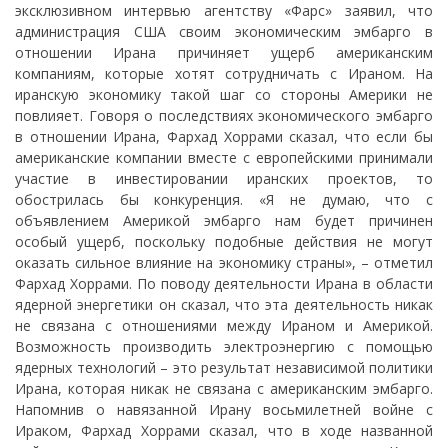
эксклюзивном интервью агентству «Фарс» заявил, что
администрация США своим экономическим эмбарго в
отношении Ирана причиняет ущерб американским
компаниям, которые хотят сотрудничать с Ираном. На
иранскую экономику такой шаг со стороны Америки не
повлияет. Говоря о последствиях экономического эмбарго
в отношении Ирана, Фархад Хоррами сказал, что если бы
американские компании вместе с европейскими принимали
участие в инвестировании иранских проектов, то
обострилась бы конкуренция. «Я не думаю, что с
объявлением Америкой эмбарго нам будет причинен
особый ущерб, поскольку подобные действия не могут
оказать сильное влияние на экономику страны», – отметил
Фархад Хоррами. По поводу деятельности Ирана в области
ядерной энергетики он сказал, что эта деятельность никак
не связана с отношениями между Ираном и Америкой.
Возможность производить электроэнергию с помощью
ядерных технологий – это результат независимой политики
Ирана, которая никак не связана с американским эмбарго.
Напомнив о навязанной Ирану восьмилетней войне с
Ираком, Фархад Хоррами сказал, что в ходе названной