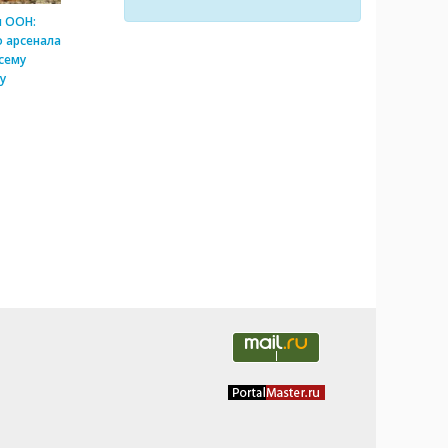
и ООН:
 арсенала
сему
у