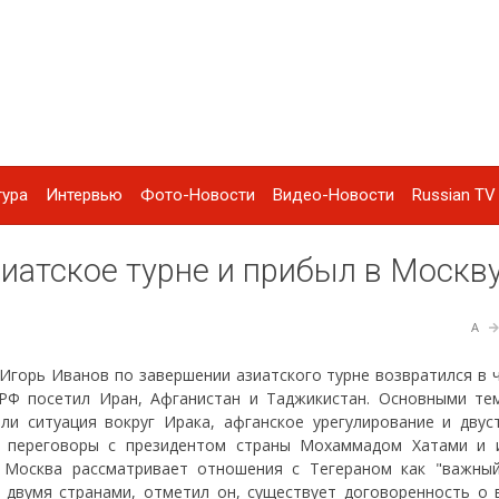
тура
Интервью
Фото-Новости
Видео-Новости
Russian TV 
иатское турне и прибыл в Москв
A
Игорь Иванов по завершении азиатского турне возвратился в ч
 РФ посетил Иран, Афганистан и Таджикистан. Основными те
ли ситуация вокруг Ирака, афганское урегулирование и двус
л переговоры с президентом страны Мохаммадом Хатами и 
, Москва рассматривает отношения с Тегераном как "важны
 двумя странами, отметил он, существует договоренность о 