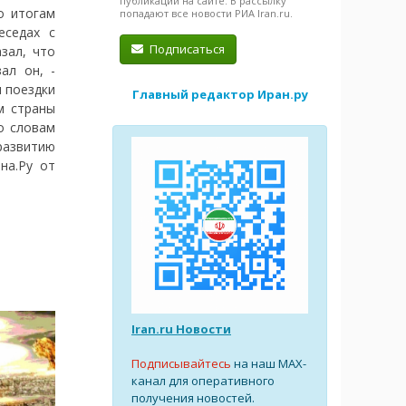
публикации на сайте. В рассылку
о итогам
попадают все новости РИА Iran.ru.
еседах с
Подписаться
зал, что
ал он, -
 поездки
Главный редактор Иран.ру
м страны
о словам
развитию
на.Ру от
Iran.ru Новости
Подписывайтесь
на наш MAX-
канал для оперативного
получения новостей.