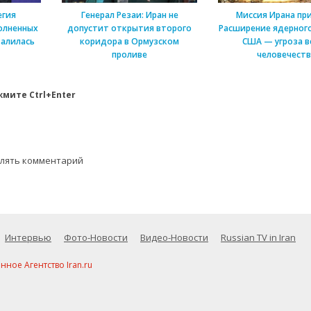
егия
Генерал Резаи: Иран не
Миссия Ирана пр
олненных
допустит открытия второго
Расширение ядерного
алилась
коридора в Ормузском
США — угроза в
проливе
человечеств
мите Ctrl+Enter
влять комментарий
Интервью
Фото-Новости
Видео-Новости
Russian TV in Iran
ое Агентство Iran.ru