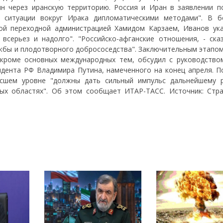
н через иранскую территорию. Россия и Иран в заявлении п
й ситуации вокруг Ирака дипломатическими методами". В б
ой переходной администрацией Хамидом Карзаем, Иванов ука
серьез и надолго". "Российско-афганские отношения, - сказ
жбы и плодотворного добрососедства". Заключительным этапом
 кроме основных международных тем, обсудил с руководство
идента РФ Владимира Путина, намеченного на конец апреля. П
сшем уровне "должны дать сильный импульс дальнейшему 
ых областях". Об этом сообщает ИТАР-ТАСС. Источник: Стра