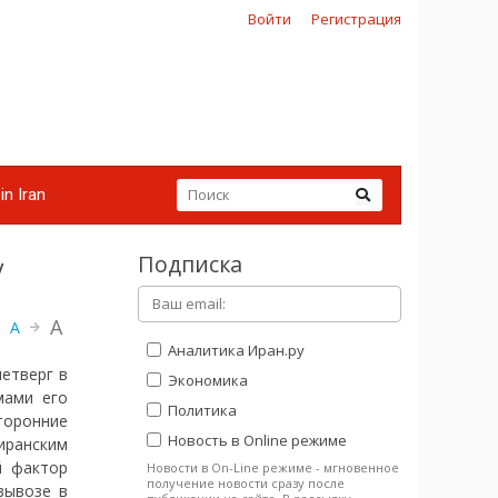
Войти
Регистрация
in Iran
Подписка
у
A
A
Аналитика Иран.ру
етверг в
Экономика
мами его
Политика
торонние
Новость в Online режиме
иранским
й фактор
Новости в On-Line режиме - мгновенное
получение новости сразу после
вывозе в