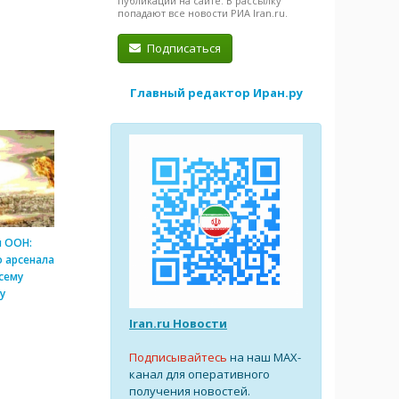
публикации на сайте. В рассылку
попадают все новости РИА Iran.ru.
Подписаться
Главный редактор Иран.ру
и ООН:
 арсенала
сему
у
Iran.ru Новости
Подписывайтесь
на наш MAX-
канал для оперативного
получения новостей.