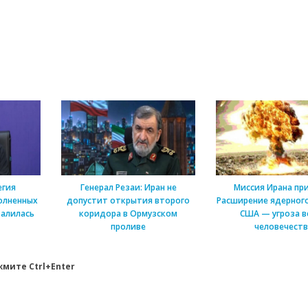
егия
Генерал Резаи: Иран не
Миссия Ирана пр
олненных
допустит открытия второго
Расширение ядерного
алилась
коридора в Ормузском
США — угроза в
проливе
человечеств
мите Ctrl+Enter