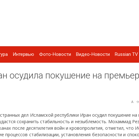
тура
Интервью
Фото-Новости
Видео-Новости
Russian TV 
н осудила покушение на премьер
A
остранных дел Исламской республики Иран осудил покушение на
 удастся сохранить стабильность и незыблемость. Мохаммад Ре
канах после десятилетия войн и кровопролития, отметил, что 
е процессов стабилизации, установления безопасности и споко