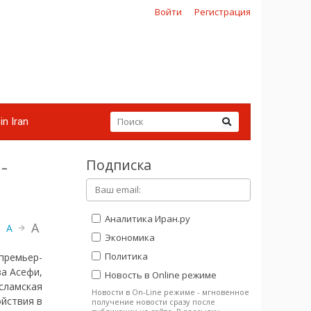
Войти
Регистрация
in Iran
Подписка
-
Аналитика Иран.ру
A
A
Экономика
Политика
 премьер-
за Асефи,
Новость в Online режиме
Исламская
Новости в On-Line режиме - мгновенное
йствия в
получение новости сразу после