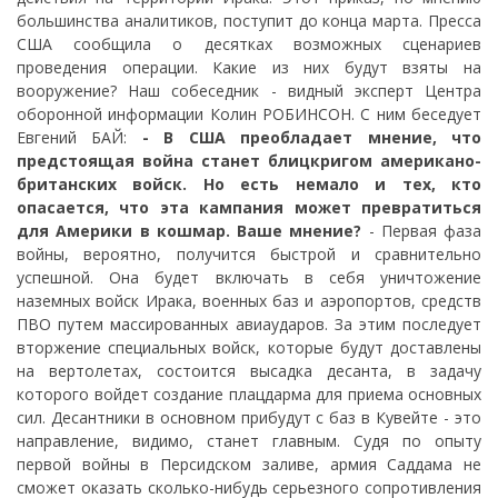
большинства аналитиков, поступит до конца марта. Пресса
США сообщила о десятках возможных сценариев
проведения операции. Какие из них будут взяты на
вооружение? Наш собеседник - видный эксперт Центра
оборонной информации Колин РОБИНСОН. С ним беседует
Евгений БАЙ:
- В США преобладает мнение, что
предстоящая война станет блицкригом американо-
британских войск. Но есть немало и тех, кто
опасается, что эта кампания может превратиться
для Америки в кошмар. Ваше мнение?
- Первая фаза
войны, вероятно, получится быстрой и сравнительно
успешной. Она будет включать в себя уничтожение
наземных войск Ирака, военных баз и аэропортов, средств
ПВО путем массированных авиаударов. За этим последует
вторжение специальных войск, которые будут доставлены
на вертолетах, состоится высадка десанта, в задачу
которого войдет создание плацдарма для приема основных
сил. Десантники в основном прибудут с баз в Кувейте - это
направление, видимо, станет главным. Судя по опыту
первой войны в Персидском заливе, армия Саддама не
сможет оказать сколько-нибудь серьезного сопротивления