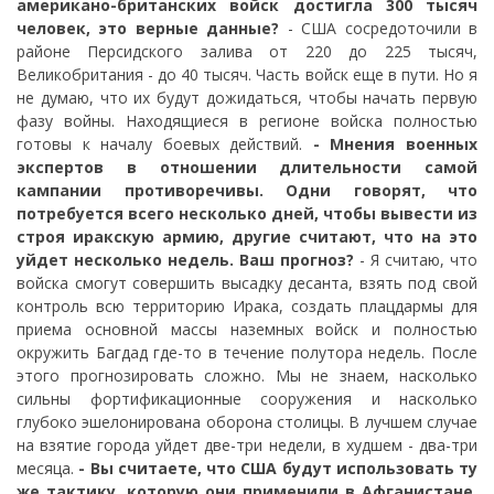
американо-британских войск достигла 300 тысяч
человек, это верные данные?
- США сосредоточили в
районе Персидского залива от 220 до 225 тысяч,
Великобритания - до 40 тысяч. Часть войск еще в пути. Но я
не думаю, что их будут дожидаться, чтобы начать первую
фазу войны. Находящиеся в регионе войска полностью
готовы к началу боевых действий.
- Мнения военных
экспертов в отношении длительности самой
кампании противоречивы. Одни говорят, что
потребуется всего несколько дней, чтобы вывести из
строя иракскую армию, другие считают, что на это
уйдет несколько недель. Ваш прогноз?
- Я считаю, что
войска смогут совершить высадку десанта, взять под свой
контроль всю территорию Ирака, создать плацдармы для
приема основной массы наземных войск и полностью
окружить Багдад где-то в течение полутора недель. После
этого прогнозировать сложно. Мы не знаем, насколько
сильны фортификационные сооружения и насколько
глубоко эшелонирована оборона столицы. В лучшем случае
на взятие города уйдет две-три недели, в худшем - два-три
месяца.
- Вы считаете, что США будут использовать ту
же тактику, которую они применили в Афганистане,