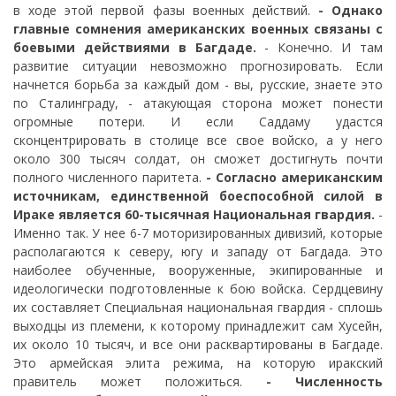
в ходе этой первой фазы военных действий.
- Однако
главные сомнения американских военных связаны с
боевыми действиями в Багдаде.
- Конечно. И там
развитие ситуации невозможно прогнозировать. Если
начнется борьба за каждый дом - вы, русские, знаете это
по Сталинграду, - атакующая сторона может понести
огромные потери. И если Саддаму удастся
сконцентрировать в столице все свое войско, а у него
около 300 тысяч солдат, он сможет достигнуть почти
полного численного паритета.
- Согласно американским
источникам, единственной боеспособной силой в
Ираке является 60-тысячная Национальная гвардия.
-
Именно так. У нее 6-7 моторизированных дивизий, которые
располагаются к северу, югу и западу от Багдада. Это
наиболее обученные, вооруженные, экипированные и
идеологически подготовленные к бою войска. Сердцевину
их составляет Специальная национальная гвардия - сплошь
выходцы из племени, к которому принадлежит сам Хусейн,
их около 10 тысяч, и все они расквартированы в Багдаде.
Это армейская элита режима, на которую иракский
правитель может положиться.
- Численность