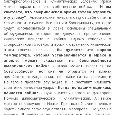
бактериологическое в климатических условиях Ирака
может поразить и его собственные войска.
- И вы
считаете, что американская армия готова отразить
эту угрозу?
- Американские генералы отдают себе отчет в
серьезности ситуации. Все танки и бронемашины, которые
будут использоваться в Ираке, оснащены специальным
оборудованием, которое не допускает проникновения
химических веществ в кабину. Однако говорить о
стопроцентной готовности войск к отражению химической
атаки, конечно, нельзя.
- Вы думаете, что жаркая
температура, которая устанавливается в Ираке в
апреле, может сказаться на боеспособности
американских войск?
- Жара может сказаться на
боеспособности, но она не отразится на планах
армейского командования, не скажется на решимости
Пентагона провести эту акцию и не заставит изменить
стратегию нанесения удара.
- Когда, по вашим оценкам,
начнется война?
- Нужно учесть несколько факторов.
Помимо дипломатического - климатический. А также
фактор полнолуния в Ираке. При полной луне военным
будет намного легче осуществлять массированные удары с
воздуха. Я предполагаю, что, учтя все эти факторы,