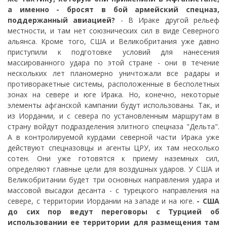
а именно - бросят в бой армейский спецназ,
поддержанный авиацией?
- В Ираке другой рельеф
местности, и там нет союзнических сил в виде Северного
альянса. Кроме того, США и Великобритания уже давно
приступили к подготовке условий для нанесения
массированного удара по этой стране - они в течение
нескольких лет планомерно уничтожали все радары и
противоракетные системы, расположенные в бесполетных
зонах на севере и юге Ирака. Но, конечно, некоторые
элементы афганской кампании будут использованы. Так, и
из Иордании, и с севера по установленным маршрутам в
страну войдут подразделения элитного спецназа "Дельта".
А в контролируемой курдами северной части Ирака уже
действуют спецназовцы и агенты ЦРУ, их там несколько
сотен. Они уже готовятся к приему наземных сил,
определяют главные цели для воздушных ударов. У США и
Великобритании будет три основных направления удара и
массовой высадки десанта - с турецкого направления на
севере, с территории Иордании на западе и на юге.
- США
до сих пор ведут переговоры с Турцией об
использовании ее территории для размещения там