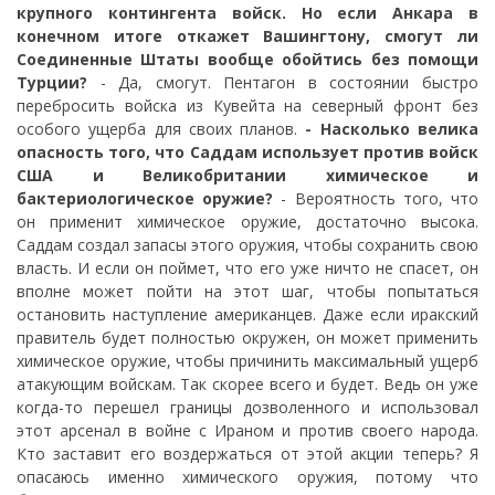
крупного контингента войск. Но если Анкара в
конечном итоге откажет Вашингтону, смогут ли
Соединенные Штаты вообще обойтись без помощи
Турции?
- Да, смогут. Пентагон в состоянии быстро
перебросить войска из Кувейта на северный фронт без
особого ущерба для своих планов.
- Насколько велика
опасность того, что Саддам использует против войск
США и Великобритании химическое и
бактериологическое оружие?
- Вероятность того, что
он применит химическое оружие, достаточно высока.
Саддам создал запасы этого оружия, чтобы сохранить свою
власть. И если он поймет, что его уже ничто не спасет, он
вполне может пойти на этот шаг, чтобы попытаться
остановить наступление американцев. Даже если иракский
правитель будет полностью окружен, он может применить
химическое оружие, чтобы причинить максимальный ущерб
атакующим войскам. Так скорее всего и будет. Ведь он уже
когда-то перешел границы дозволенного и использовал
этот арсенал в войне с Ираном и против своего народа.
Кто заставит его воздержаться от этой акции теперь? Я
опасаюсь именно химического оружия, потому что