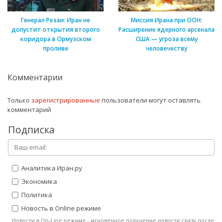
Генерал Резаи: Иран не
Миссия Ирана при ООН:
допустит открытия второго
Расширение ядерного арсенала
коридора в Ормузском
США — угроза всему
проливе
человечеству
Комментарии
Только
зарегистрированные
пользователи могут оставлять
комментарий
Подписка
Аналитика Иран.ру
Экономика
Политика
Новость в Online режиме
Новости в On-Line режиме - мгновенное получение новости сразу после