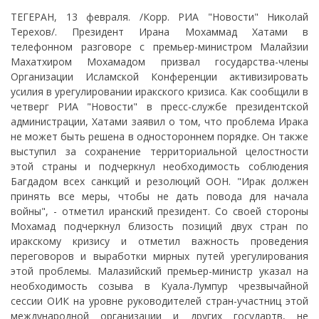
ТЕГЕРАН, 13 февраля. /Корр. РИА "Новости" Николай
Терехов/. Президент Ирана Мохаммад Хатами в
телефонном разговоре с премьер-министром Малайзии
Махатхиром Мохамадом призвал государства-члены
Организации Исламской Конференции активизировать
усилия в урегулировании иракского кризиса. Как сообщили в
четверг РИА "Новости" в пресс-службе президентской
администрации, Хатами заявил о том, что проблема Ирака
не может быть решена в одностороннем порядке. Он также
выступил за сохранение территориальной целостности
этой страны и подчеркнул необходимость соблюдения
Багдадом всех санкций и резолюций ООН. "Ирак должен
принять все меры, чтобы не дать повода для начала
войны", - отметил иранский президент. Со своей стороны
Мохамад подчеркнул близость позиций двух стран по
иракскому кризису и отметил важность проведения
переговоров и выработки мирных путей урегулирования
этой проблемы. Малазийский премьер-министр указал на
необходимость созыва в Куала-Лумпур чрезвычайной
сессии ОИК на уровне руководителей стран-участниц этой
международной организации и других государтв, не