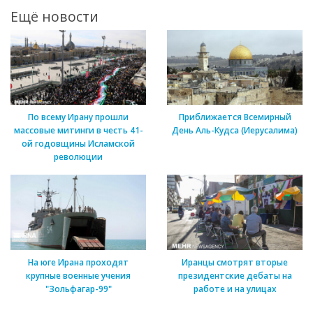
Ещё новости
По всему Ирану прошли
Приближается Всемирный
массовые митинги в честь 41-
День Аль-Кудса (Иерусалима)
ой годовщины Исламской
революции
На юге Ирана проходят
Иранцы смотрят вторые
крупные военные учения
президентские дебаты на
"Зольфагар-99"
работе и на улицах