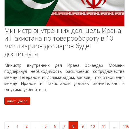
Министр внутренних дел: цель Ирана
и Пакистана по товарообороту в 10
миллиардов долларов будет
достигнута
Министр внутренних дел Ирана Эскандар Момени
подчеркнул необходимость расширения сотрудничества
между Тегераном и Исламабадом, заявив, что отношения
между Ираном и Пакистаном должны значительно и
ощутимо укрепиться.
читать далее
‹
1
2
...
5
6
7
8
9
10
11
...
116