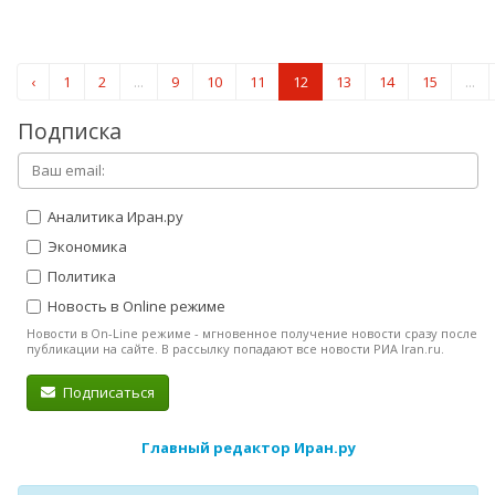
‹
1
2
...
9
10
11
12
13
14
15
...
Подписка
Аналитика Иран.ру
Экономика
Политика
Новость в Online режиме
Новости в On-Line режиме - мгновенное получение новости сразу после
публикации на сайте. В рассылку попадают все новости РИА Iran.ru.
Подписаться
Главный редактор Иран.ру