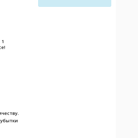
 1
се!
честву.
 убытки