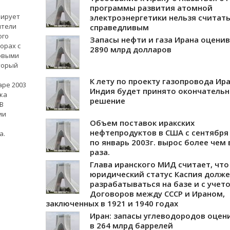
программы развития атомной
нирует
электроэнергетики нельзя считат
ители
справедливым
ого
Запасы нефти и газа Ирана оцени
орах с
2890 млрд долларов
овыми
оторый
К лету по проекту газопровода Ира
аре 2003
Индия будет принято окончатель
зка
решение
 В
ии
Объем поставок иракских
нефтепродуктов в США с сентября 
а.
по январь 2003г. вырос более чем 
раза.
Глава иранского МИД считает, что
юридический статус Каспия долж
разрабатываться на базе и с учет
Договоров между СССР и Ираном,
заключенных в 1921 и 1940 годах
Иран: запасы углеводородов оцен
в 264 млрд баррелей