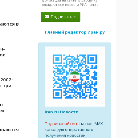
публикации на сайте. В рассылку
попадают все новости РИА Iran.ru.
ь
Подписаться
ваются в
Главный редактор Иран.ру
н-
ное
2002г.
в три
ен
ом
Iran.ru Новости
Подписывайтесь
на наш MAX-
иваются
канал для оперативного
получения новостей.