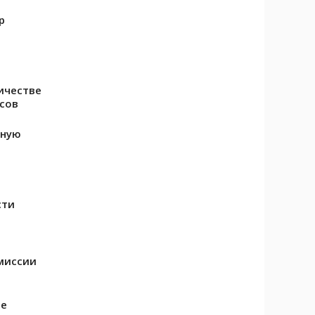
р
ичестве
сов
шную
сти
миссии
ре