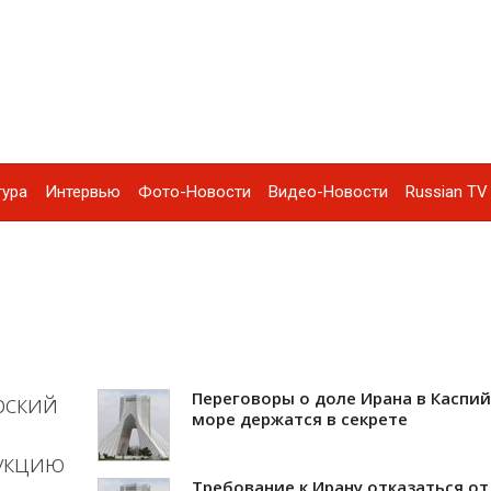
тура
Интервью
Фото-Новости
Видео-Новости
Russian TV 
рский
Переговоры о доле Ирана в Каспи
море держатся в секрете
укцию
Требование к Ирану отказаться от