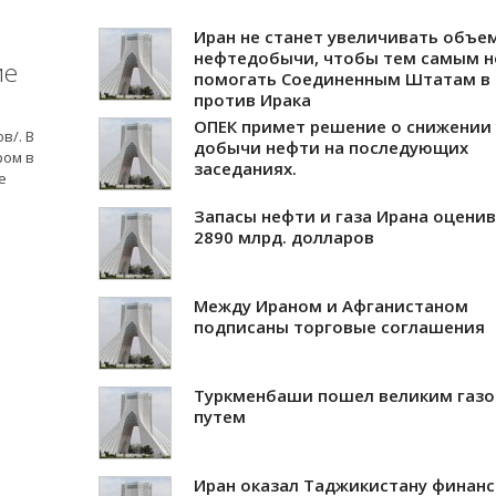
Иран не станет увеличивать объе
нефтедобычи, чтобы тем самым н
ие
помогать Соединенным Штатам в
против Ирака
ОПЕК примет решение о снижении
в/. В
добычи нефти на последующих
ром в
заседаниях.
е
Запасы нефти и газа Ирана оцени
2890 млрд. долларов
Между Ираном и Афганистаном
подписаны торговые соглашения
Туркменбаши пошел великим газ
путем
Иран оказал Таджикистану финан