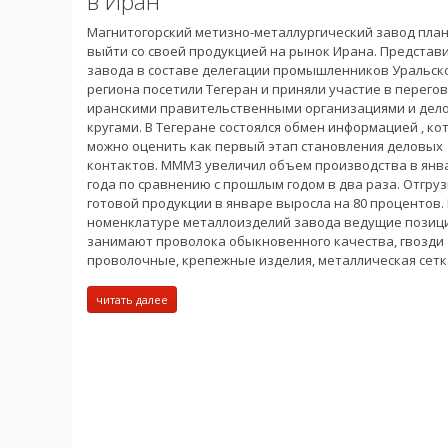
в Иран
Магнитогорский метизно-металлургический завод пла
выйти со своей продукцией на рынок Ирана. Представ
завода в составе делегации промышленников Уральск
региона посетили Тегеран и приняли участие в перегов
иранскими правительственными организациями и дел
кругами. В Тегеране состоялся обмен информацией , к
можно оценить как первый этап становления деловых
контактов. МММЗ увеличил объем производства в янв
года по сравнению с прошлым годом в два раза. Отгру
готовой продукции в январе выросла на 80 процентов.
номенклатуре металлоизделий завода ведущие позиц
занимают проволока обыкновенного качества, гвозди
проволочные, крепежные изделия, металлическая сетк
читать далее