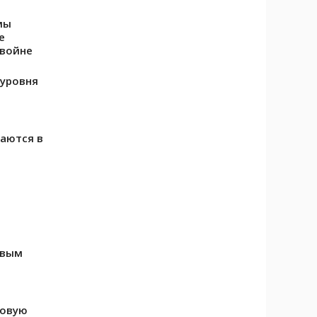
мы
е
 войне
 уровня
ваются в
овым
совую