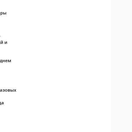
еры
т
й и
еднем
я
газовых
да