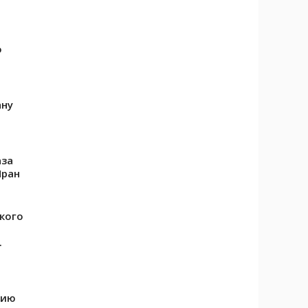
о
ану
аза
Иран
кого
.
рию