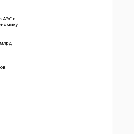
о АЭС в
ономику
 млрд
сов