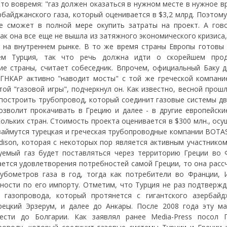
 это вовремя: "газ должен оказаться в нужном месте в нужное в
рбайджанского газа, который оценивается в $3,2 млрд. Поэтом
не сможет в полной мере окупить затраты на проект. А гов
как она все еще не вышла из затяжного экономического кризиса
 на внутреннем рынке. В то же время страны Европы готовы 
чем Турция, так что речь должна идти о скорейшем про
ие страны, считает собеседник. Впрочем, официальный Баку д
 ГНКАР активно "наводит мосты" с той же греческой компани
ой "газовой игры", подчеркнул он. Как известно, весной прош
построить трубопровод, который соединит газовые системы дву
озволит прокачивать в Грецию и далее - в другие европейски
ольких стран. Стоимость проекта оценивается в $300 млн., ос
 займутся турецкая и греческая трубопроводные компании BOTA
dison, которая с некоторых пор является активным участником
руемый газ будет поставляться через территорию Греции во 
ается удовлетворения потребностей самой Греции, то она расс
убометров газа в год, тогда как потребители во Франции, 
ности по его импорту. Отметим, что Турция не раз подтвержд
 газопровода, который протянется с гигантского азербайд
ецкий Эрзерум, и далее до Анкары. После 2008 года эту ма
сти до Болгарии. Как заявлял ранее Media-Press посол 