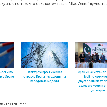
Баку знают о том, что с экспортом газа с "Шах-Дениз" нужно то
ности по
Электроэнергетическая
Иран и Пакистан п
в в Иране
отрасль Ирана переходит на
МоВ по увелич
передовые модели
двусторонней торг
целевого уровня в 
долларов
мите Ctrl+Enter