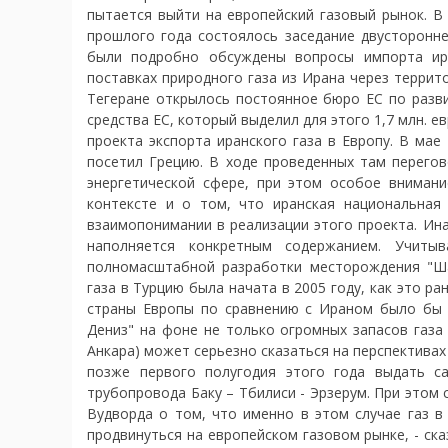
пытается выйти на европейский газовый рынок. В
прошлого года состоялось заседание двусторонне
были подробно обсуждены вопросы импорта ира
поставках природного газа из Ирана через террит
Тегеране открылось постоянное бюро ЕС по разви
средства ЕС, который выделил для этого 1,7 млн. 
проекта экспорта иранского газа в Европу. В ма
посетил Грецию. В ходе проведенных там перегов
энергетической сфере, при этом особое внимани
контексте и о том, что иранская национальна
взаимопонимании в реализации этого проекта. Ина
наполняется конкретным содержанием. Учиты
полномасштабной разработки месторождения "Шах
газа в Турцию была начата в 2005 году, как это р
страны Европы по сравнению с Ираном было бы п
Дениз" на фоне не только огромных запасов газа
Анкара) может серьезно сказаться на перспективах
позже первого полугодия этого года выдать с
трубопровода Баку – Тбилиси - Эрзерум. При этом 
Вудворда о том, что именно в этом случае газ в
продвинуться на европейском газовом рынке, - ск