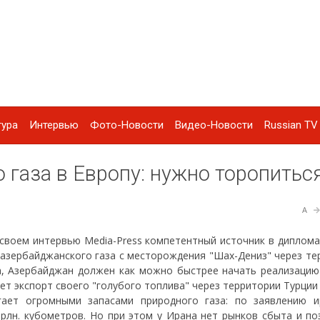
тура
Интервью
Фото-Новости
Видео-Новости
Russian TV 
 газа в Европу: нужно торопитьс
A
 своем интервью Media-Press компетентный источник в диплома
 азербайджанского газа с месторождения "Шах-Дениз" через те
а, Азербайджан должен как можно быстрее начать реализацию
нет экспорт своего "голубого топлива" через территории Турции
агает огромными запасами природного газа: по заявлению и
рлн. кубометров. Но при этом у Ирана нет рынков сбыта и по