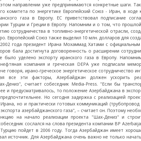
 этом направлении уже предпринимаются конкретные шаги. Так
го комитета по энергетике Европейский Союз - Иран, в ходе 
нского газа в Европу. ЕС приветствовал подписание согл
ории Турции и Греции в Европу. Напомним и о том, что прошло
тию сотрудничества в топливно-энергетической отрасли, созд
евро. Европейский Союз также выделил 10 млн. долларов для соз
е 2002 года президент Ирана Мохаммад Хатами с официальным
оров бала достигнута договоренность о расширении сотрудни
е было уделено экспорту иранского газа в Европу. Напомни
я нефтяная компания и греческая DEPA уже подписали мемо
че говоря, ирано-греческое энергетическое сотрудничество ин
вая все эти факторы, Азербайджан должен ускорить ре
-Дениз", считает собеседник Media-Press. "Если бы транспо
анее и предусматривалось, то положение Азербайджана в экспор
редпочтительнее. Но сегодня задержка с реализацией проек
 Ирана, но и практически готовых коммуникаций (трубопровод 
 экспорта азербайджанского газа", – считает он. Поэтому необ
анкцию на начало реализации проекта "Шах-Дениз" и строи
собеседник сослался на слова президента компании ВР Azerbaij
 Турцию пойдет в 2006 году. Тогда Азербайджан имеет хорош
азал источник. Для Азербайджана очень важно не только начат