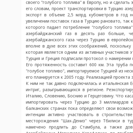
своего "голубого топлива" в Европу, но и сделать
его словам, проект транспортировки в Турцию азе
экспорт в объеме 2,5 млрд. кубометров в год 
увеличении поставок газа в Турцию рановато, так 
которого падает потребление "голубого топлива"
азербайджанский газ в десять раз больше, 
азербайджанского газа через Турцию в европейск
вполне в духе всех этих соображений, поскольку
которая является одним из активных участников эт
Турция и Греция подписали протокол о намерении 
Его протяженность составит 600 км. Эта труба п
"голубое топливо", импортируемое Турцией из неск
его планируется к 2005 году. Реализацией проекта
К ним не так давно подключилась и итальянская E
интриг, разыгрывающихся в регионе. Реэкспорти
Италию, Словению, Боснию и Герцеговину. Что кас
импортировать через Турцию до 3 миллиардов к
балканских странах пока определяют свои возмож
интенции активно участвовать в строительстве
месторождения "Шах-Дениз" через Тбилиси в тур
намечено продлить до Стамбула, а также дове