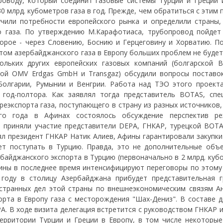
оводу, который соединит газовые системы Турции и Греции 
0 млрд. кубометров газа в год. Прежде, чем обратиться с этим
учили потребности европейского рынка и определили страны,
о газа. По утверждению М.Карафотиаса, трубопровод пойдет
торое - через Словению, Боснию и Герцеговину и Хорватию. П
ртом азербайджанского газа в Европу больших проблем не будет
льких других европейских газовых компаний (болгарской Bu
кой OMV Erdgas GmbH и Transgaz) обсудили вопросы поставок
Болгарии, Румынии и Венгрии. Работа над ТЭО этого проект
 год-полтора. Как заявлял тогда представитель BOTAS, спе
еэкспорта газа, поступающего в страну из разных источников,
го года в Афинах состоялось обсуждение перспектив ре
м приняли участие представители DEPA, ГНКАР, турецкой BOTA
ял президент ГНКАР Натик Алиев, Афины гарантировали закупки
ет поступать в Турцию. Правда, это не дополнительные объе
байджанского экспорта в Турцию (первоначально в 2 млрд. куб
ины в последнее время интенсифицируют переговоры по этому 
 году в столицу Азербайджана прибудет представительная г
остранных дел этой страны по внешнеэкономическим связям А
орта в Европу газа с месторождения "Шах-Дениз". В составе д
A. В ходе визита делегация встретится с руководством ГНКАР 
ерритории Турции и Греции в Европу, в том числе некоторые