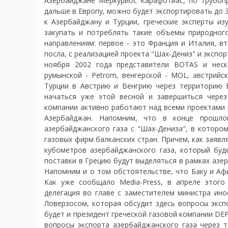
Азербайджане Меркуриос Карафотиас, по трубопр
дальше в Европу, можно будет экспортировать до 3
к Азербайджану и Турции, греческие эксперты из
закупать и потреблять такие объемы природног
направлениям: первое - это Франция и Италия, в
посла, с реализацией проекта "Шах-Дениз" и экспо
ноября 2002 года представители BOTAS и неско
румынской - Petrom, венгерской - MOL, австрийс
Турции в Австрию и Венгрию через территорию 
начаться уже этой весной и завершиться через
компании активно работают над всеми проектами р
Азербайджан. Напомним, что в конце прошло
азербайджанского газа с "Шах-Дениза", в которо
газовых фирм балканских стран. Причем, как заявл
кубометров азербайджанского газа, который буд
поставки в Грецию будут выделяться в рамках азер
Напомним и о том обстоятельстве, что Баку и Аф
Как уже сообщало Media-Press, в апреле этого
делегация во главе с заместителем министра ин
Ловерзосом, которая обсудит здесь вопросы эксп
будет и президент греческой газовой компании DEP
вопросы экспорта азербайджанского газа через т