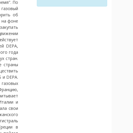
ремя". По
у газовый
орить об
, на фоне
закупать
движении
ействует
ей DEPA,
лого года
х стран.
е страны
уществить
S и DEPA.
 газовых
Францию,
читывает
Италии и
ала свои
жанского
гистраль
Греции в