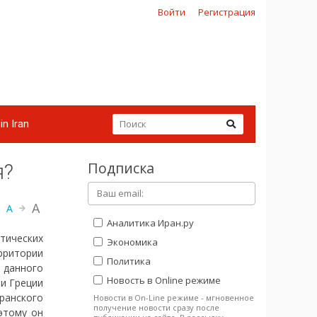
Войти
Регистрация
in Iran
Подписка
я?
A
A
Аналитика Иран.ру
тических
Экономика
рритории
Политика
 данного
Новость в Online режиме
 и Греции
ранского
Новости в On-Line режиме - мгновенное
получение новости сразу после
этому он