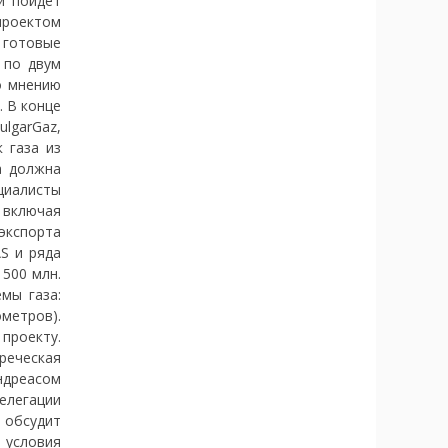
и пойдет
 проектом
 готовые
 по двум
о мнению
. В конце
lgarGaz,
 газа из
а должна
циалисты
 включая
экспорта
S и ряда
 500 млн.
мы газа:
ометров).
проекту.
реческая
ндреасом
елегации
и обсудит
 условия