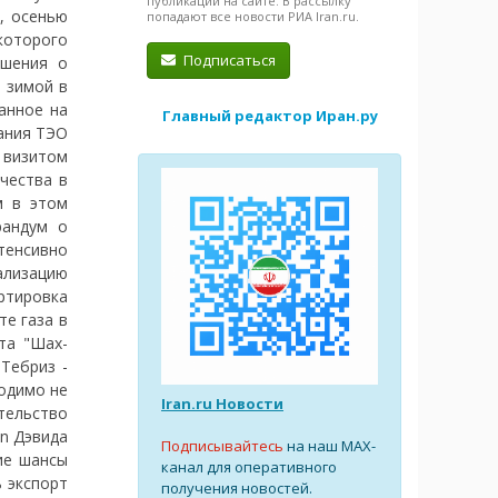
публикации на сайте. В рассылку
, осенью
попадают все новости РИА Iran.ru.
которого
Подписаться
ашения о
й зимой в
анное на
Главный редактор Иран.ру
дания ТЭО
 визитом
чества в
м в этом
рандум о
тенсивно
ализацию
ртировка
те газа в
та "Шах-
Тебриз -
ходимо не
Iran.ru Новости
тельство
an Дэвида
Подписывайтесь
на наш MAX-
ие шансы
канал для оперативного
ь экспорт
получения новостей.