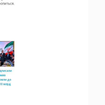
ропиться.
одписали
ению
овли до
10 млрд