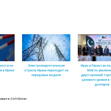
ности по
Электроэнергетическая
Иран и Пакистан п
в в Иране
отрасль Ирана переходит на
МоВ по увелич
передовые модели
двусторонней торг
целевого уровня в 
долларов
мите Ctrl+Enter