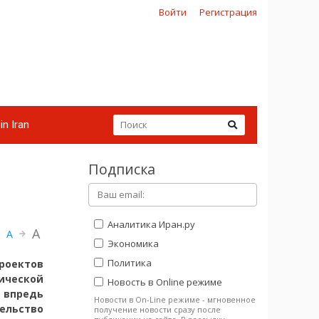
Войти
Регистрация
in Iran
Подписка
Аналитика Иран.ру
A
A
Экономика
Политика
роектов
ической
Новость в Online режиме
о впредь
Новости в On-Line режиме - мгновенное
ьство
получение новости сразу после