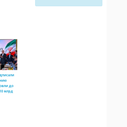
одписали
ению
овли до
10 млрд