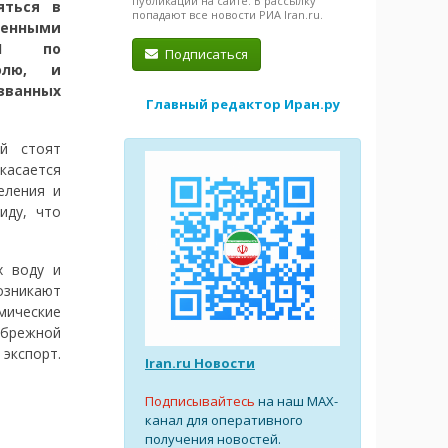
публикации на сайте. В рассылку
яться в
попадают все новости РИА Iran.ru.
енными
ИРИ по
Подписаться
олю, и
званных
Главный редактор Иран.ру
ой стоят
 касается
еления и
иду, что
х воду и
озникают
мические
ибрежной
 экспорт.
Iran.ru Новости
Подписывайтесь
на наш MAX-
канал для оперативного
получения новостей.