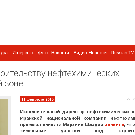
тура
Интервью
Фото-Новости
Видео-Новости
Russian TV 
роительству нефтехимических
й зоне
11 февраля 2015
A
Исполнительный директор нефтехимических п
Иранской национальной компании нефтехим
промышленности Марзийе Шахдаи
заявила
, чт
земельные участки под строител