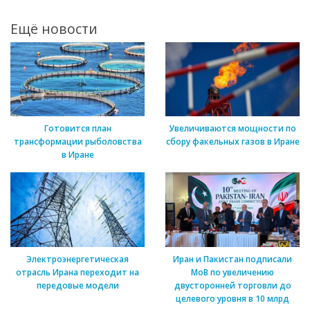
Ещё новости
Готовится план
Увеличиваются мощности по
трансформации рыболовства
сбору факельных газов в Иране
в Иране
Электроэнергетическая
Иран и Пакистан подписали
отрасль Ирана переходит на
МоВ по увеличению
передовые модели
двусторонней торговли до
целевого уровня в 10 млрд