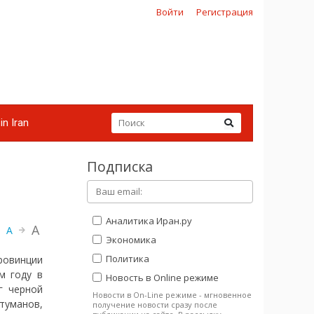
Войти
Регистрация
in Iran
Подписка
Аналитика Иран.ру
A
A
Экономика
Политика
ровинции
м году в
Новость в Online режиме
г черной
Новости в On-Line режиме - мгновенное
туманов,
получение новости сразу после