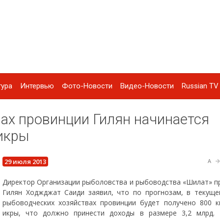
тура
Интервью
Фото-Новости
Видео-Новости
Russian TV 
ах провинции Гилян начинается
икры
29 июля 2013
A
Директор Организации рыболовства и рыбоводства «Шилат» п
Гилян Ходжджат Саиди заявил, что по прогнозам, в текуще
рыбоводческих хозяйствах провинции будет получено 800 к
икры, что должно принести доходы в размере 3,2 млрд. 