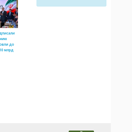
одписали
ению
овли до
10 млрд