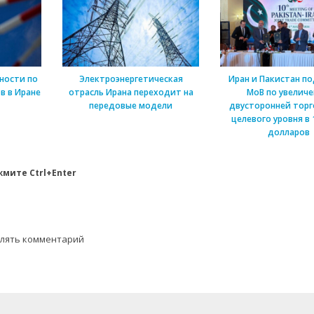
ности по
Электроэнергетическая
Иран и Пакистан п
в в Иране
отрасль Ирана переходит на
МоВ по увелич
передовые модели
двусторонней торг
целевого уровня в 
долларов
мите Ctrl+Enter
влять комментарий