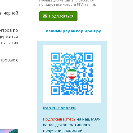
публикации на сайте. В рассылку
попадают все новости РИА Iran.ru.
а черной
Подписаться
нтров по
Главный редактор Иран.ру
держится
сть таких
тровых с
Iran.ru Новости
Подписывайтесь
на наш MAX-
канал для оперативного
получения новостей.