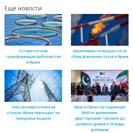
Ещё новости
Готовится план
Увеличиваются мощности по
трансформации рыболовства
сбору факельных газов в Иране
в Иране
Электроэнергетическая
Иран и Пакистан подписали
отрасль Ирана переходит на
МоВ по увеличению
передовые модели
двусторонней торговли до
целевого уровня в 10 млрд
долларов