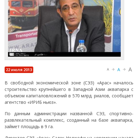
A
A
22 июля 2013
A
В свободной экономической зоне (СЭЗ) «Арас» началось
строительство крупнейшего в Западной Азии аквапарка с
объемом капиталовложений в 570 млрд. риалов, сообщает
агентство «ИРИБ ньюз».
По данным администрации названной СЭЗ, спортивно-
развлекательный комплекс, созданный на базе аквапарка,
займет площадь в 9 га.
Директор СЭЗ «Арас» Садек Неджефи на церемонии начала